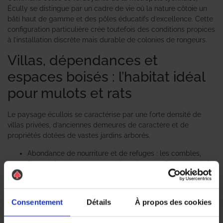
Écully se distingue par un cadre de vie où la nature côtoie un
bâti haut de gamme et des pôles éducatifs d’excellence. Cette
configuration particulière crée toutefois des conditions propices
à l’installation discrète mais durable de colonies de rongeurs.
Villas, dépendances et
espaces boisés : l’habitat idéal
pour mulots et rats
Le paysage écullois se caractérise par une forte densité de
villas privées, d’anciennes demeures de caractère et de
propriétés dotées de vastes jardins arborés.
Abondance de nourriture et de refuges : les combles,
faux plafonds, garages et dépendances offrent des abris
chauds durant les périodes froides. La végétation dense,
les vergers et le compostage domestique fournissent une
source de nourriture constante.
Consentement
Détails
À propos des cookies
Rongeurs des champs et des toits : outre le surmulot
classique, la proximité des vallons et espaces boisés