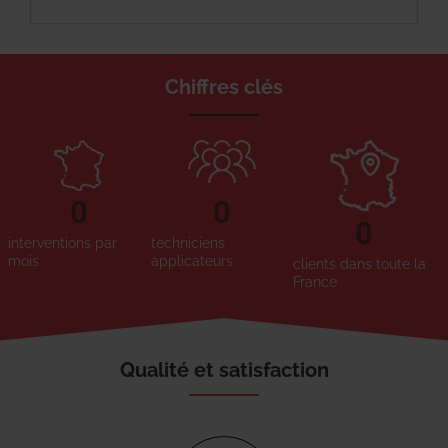
Chiffres clés
0
0
0
interventions par
techniciens
mois
applicateurs
clients dans toute la
France
Qualité et satisfaction