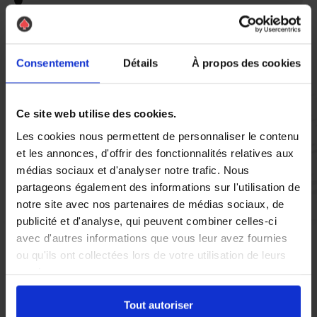
Vous réglez votre intervention par carte bancaire ou par
chèque, un reçu CB et une facture vous sont envoyés par
mail.
Consentement
Détails
À propos des cookies
Ce site web utilise des cookies.
Etape 5 :
Les cookies nous permettent de personnaliser le contenu
Vous évaluez la prestation
et les annonces, d'offrir des fonctionnalités relatives aux
médias sociaux et d'analyser notre trafic. Nous
partageons également des informations sur l'utilisation de
Vous recevez une demande d’évaluation de votre expérience
notre site avec nos partenaires de médias sociaux, de
avec l’équipe AS DE PIC.
publicité et d'analyse, qui peuvent combiner celles-ci
avec d'autres informations que vous leur avez fournies
Nous avons pensé à tout
ou qu'ils ont collectées lors de votre utilisation de leurs
services.
Tout autoriser
À Sète, la présence de nuisibles tels que les rats et les souris