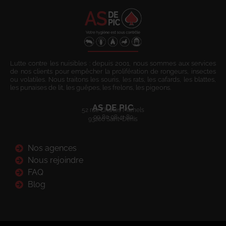
Lutte contre les nuisibles : depuis 2001, nous sommes aux services
de nos clients pour empêcher la prolifération de rongeurs, insectes
ou volatiles. Nous traitons les souris, les rats, les cafards, les blattes,
les punaises de lit, les guêpes, les frelons, les pigeons.
AS DE PIC
52 rue Charles Michels
09 80 08 41 80
93200 Saint-Denis
Nos agences
Nous rejoindre
FAQ
Blog