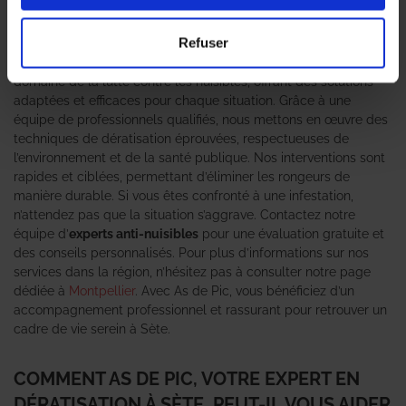
peut rapidement devenir une source de stress pour les
habitants. C’est pourquoi faire appel à un
expert en dératisation
Refuser
est essentiel pour garantir un environnement sain et sécurisé.
L’agence As de Pic se positionne comme un leader dans le
domaine de la lutte contre les nuisibles, offrant des solutions
adaptées et efficaces pour chaque situation. Grâce à une
équipe de professionnels qualifiés, nous mettons en œuvre des
techniques de dératisation éprouvées, respectueuses de
l’environnement et de la santé publique. Nos interventions sont
rapides et ciblées, permettant d’éliminer les rongeurs de
manière durable. Si vous êtes confronté à une infestation,
n’attendez pas que la situation s’aggrave. Contactez notre
équipe d’
experts anti-nuisibles
pour une évaluation gratuite et
des conseils personnalisés. Pour plus d’informations sur nos
services dans la région, n’hésitez pas à consulter notre page
dédiée à
Montpellier
. Avec As de Pic, vous bénéficiez d’un
accompagnement professionnel et rassurant pour retrouver un
cadre de vie serein à Sète.
COMMENT AS DE PIC, VOTRE EXPERT EN
DÉRATISATION À SÈTE, PEUT-IL VOUS AIDER