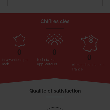
Chiffres clés
0
0
0
interventions par
techniciens
mois
applicateurs
clients dans toute la
France
Qualité et satisfaction