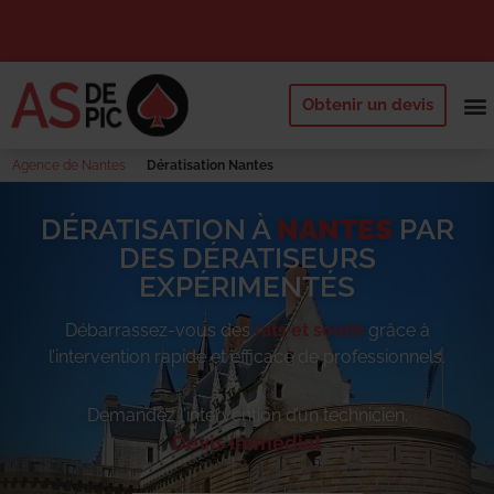
Obtenir un devis
NOS 
QUI SOMM
DEMANDE
Agence de Nantes
Dératisation Nantes
DÉRATISATION À
NANTES
PAR
DES DÉRATISEURS
EXPÉRIMENTÉS
Débarrassez-vous des
rats et souris
grâce à
l’intervention rapide et efficace de professionnels.
Demandez l’intervention d’un technicien.
Devis immédiat