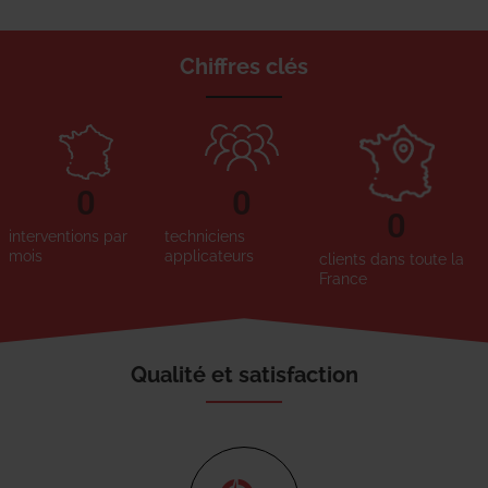
Chiffres clés
0
0
0
interventions par
techniciens
mois
applicateurs
clients dans toute la
France
Qualité et satisfaction