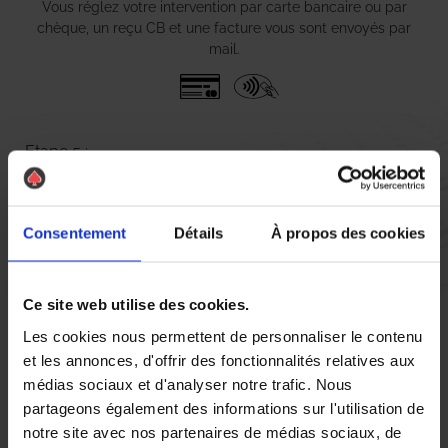
Vous réglez votre intervention par carte bancaire ou par
chèque, un reçu CB et une facture vous sont envoyés par
mail.
Etape 5 :
Vous évaluez la prestation
Consentement
Détails
À propos des cookies
Vous recevez une demande d’évaluation de votre expérience
avec l’équipe AS DE PIC.
Ce site web utilise des cookies.
Nous avons pensé à tout
Les cookies nous permettent de personnaliser le contenu
et les annonces, d'offrir des fonctionnalités relatives aux
médias sociaux et d'analyser notre trafic. Nous
partageons également des informations sur l'utilisation de
notre site avec nos partenaires de médias sociaux, de