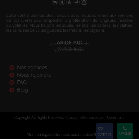
Lutte contre les nuisibles : depuis 2001, nous sommes aux services
de nos clients pour empêcher la prolifération de rongeurs, insectes
ou volatiles. Nous traitons les souris, les rats, les cafards, les blattes,
les punaises de lit, les guêpes, les frelons, les pigeons.
AS DE PIC
52 rue Charles Michels
09 80 08 41 80
93200 Saint-Denis
Nos agences
Nous rejoindre
FAQ
Blog
Copyright All Rights Reserved © 2023 - Site réalisé par Powertrafic
APPELER
Mention légales
Données personnelles
Plan du site
CONTACT