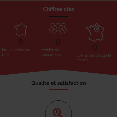
Chiffres clés
0
0
0
interventions par
techniciens
mois
applicateurs
clients dans toute la
France
Qualité et satisfaction