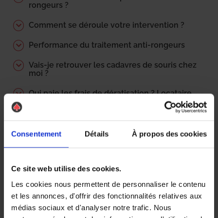
rongeurs ?
Comment se déroule votre intervention ?
Performance du traitement anti-rongeurs
Vais-je retrouver les cadavres de souris chez
moi ?
Qui paie les frais de dératisation ? Locataire
/ propriétaire ?
Comment est déterminé le tarif de la
Consentement
Détails
À propos des cookies
prestation ?
Les pièges utilisés sont-ils écologiques ?
Ce site web utilise des cookies.
Comment se déroule une dératisation ?
Les cookies nous permettent de personnaliser le contenu
et les annonces, d'offrir des fonctionnalités relatives aux
Quels sont les délais d’intervention ?
médias sociaux et d'analyser notre trafic. Nous