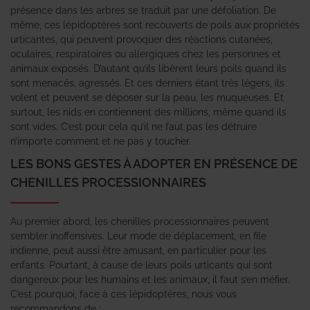
présence dans les arbres se traduit par une défoliation. De
même, ces lépidoptères sont recouverts de poils aux propriétés
urticantes, qui peuvent provoquer des réactions cutanées,
oculaires, respiratoires ou allergiques chez les personnes et
animaux exposés. D’autant qu’ils libèrent leurs poils quand ils
sont menacés, agressés. Et ces derniers étant très légers, ils
volent et peuvent se déposer sur la peau, les muqueuses. Et
surtout, les nids en contiennent des millions, même quand ils
sont vides. C’est pour cela qu’il ne faut pas les détruire
n’importe comment et ne pas y toucher.
LES BONS GESTES À ADOPTER EN PRÉSENCE DE
CHENILLES PROCESSIONNAIRES
Au premier abord, les chenilles processionnaires peuvent
sembler inoffensives. Leur mode de déplacement, en file
indienne, peut aussi être amusant, en particulier pour les
enfants. Pourtant, à cause de leurs poils urticants qui sont
dangereux pour les humains et les animaux, il faut s’en méfier.
C’est pourquoi, face à ces lépidoptères, nous vous
recommandons de :