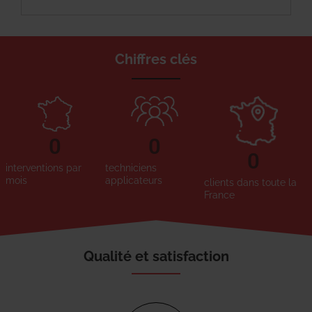
Chiffres clés
0
0
0
interventions par
techniciens
mois
applicateurs
clients dans toute la
France
Qualité et satisfaction