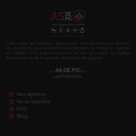
Lutte contre les nuisibles : depuis 2001, nous sommes aux services
de nos clients pour empêcher la prolifération de rongeurs, insectes
ou volatiles. Nous traitons les souris, les rats, les cafards, les blattes,
les punaises de lit, les guêpes, les frelons, les pigeons.
AS DE PIC
52 rue Charles Michels
09 80 08 41 80
93200 Saint-Denis
Nos agences
Nous rejoindre
FAQ
Blog