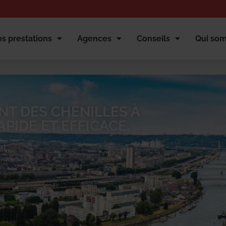
s prestations
Agences
Conseils
Qui so
NT DES CHENILLES À
PIDE ET EFFICACE.
et