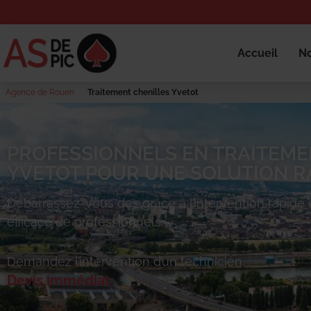
Accueil
No
Agence de Rouen
Traitement chenilles Yvetot
PROFESSIONNELS EN TRAITEME
YVETOT POUR UNE SOLUTION RA
Débarrassez-vous des
grâce à l’intervention rapide 
efficace de professionnels.
Demandez l’intervention d’un technicien.
Devis immédiat