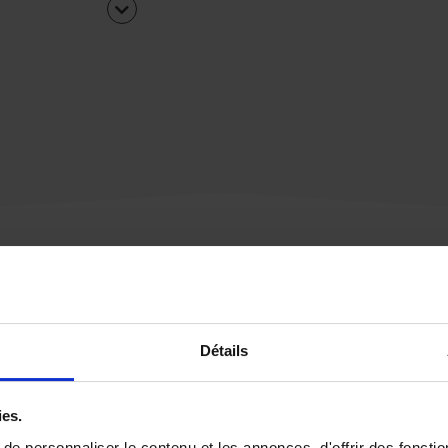
Une urgence ?
Détails
Vous souhaitez être
rappelé par notre éq
ies.
e personnaliser le contenu et les annonces, d'offrir des fonctio