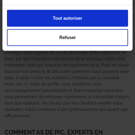
peut rapidement devenir un véritable cauchemar pour les
services.
propriétaires et les entreprises. C’est pourquoi il est essentiel de
faire appel à des
professionnels en traitement des chenilles
Tout autoriser
pour garantir un environnement sain et sécurisé. L’agence As de
Pic se positionne comme un expert anti-nuisible de confiance,
offrant des solutions efficaces et adaptées à chaque situation.
Refuser
Grâce à une équipe qualifiée et des méthodes éprouvées, nous
intervenons rapidement pour éradiquer ces indésirables et
protéger votre espace de vie ou de travail. Notre approche se
base sur une évaluation minutieuse de la situation, suivie d’un
traitement ciblé qui respecte l’écosystème local. Pour en savoir
plus sur nos services et découvrir comment nous pouvons vous
aider à lutter contre les nuisibles, n’hésitez pas à consulter
notre site
ici
. Avec As de Pic, vous bénéficiez d’un
accompagnement personnalisé et d’une expertise reconnue,
vous permettant de retrouver rapidement la tranquillité d’esprit
face aux nuisibles. Ne laissez pas les chenilles envahir votre
quotidien, faites confiance à des professionnels qui savent agir
efficacement.
COMMENT AS DE PIC, EXPERTS EN