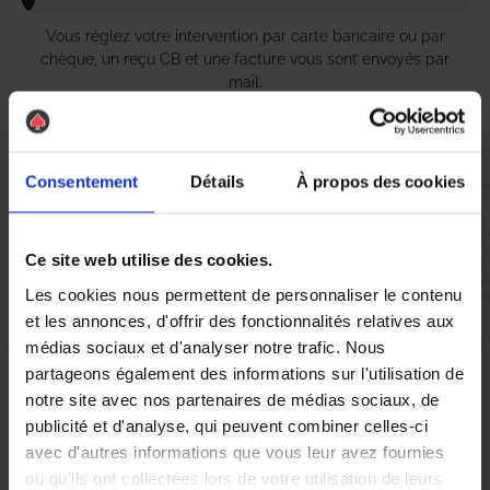
Vous réglez votre intervention par carte bancaire ou par
chèque, un reçu CB et une facture vous sont envoyés par
mail.
Consentement
Détails
À propos des cookies
Etape 5 :
Vous évaluez la prestation
Ce site web utilise des cookies.
Les cookies nous permettent de personnaliser le contenu
Vous recevez une demande d’évaluation de votre expérience
et les annonces, d'offrir des fonctionnalités relatives aux
avec l’équipe AS DE PIC.
médias sociaux et d'analyser notre trafic. Nous
partageons également des informations sur l'utilisation de
Nous avons pensé à tout
notre site avec nos partenaires de médias sociaux, de
publicité et d'analyse, qui peuvent combiner celles-ci
avec d'autres informations que vous leur avez fournies
À Grand-Quevilly, la présence de nuisibles tels que les chenilles
ou qu'ils ont collectées lors de votre utilisation de leurs