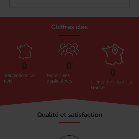
Chiffres clés
0
0
0
interventions par
techniciens
mois
applicateurs
clients dans toute la
France
Qualité et satisfaction