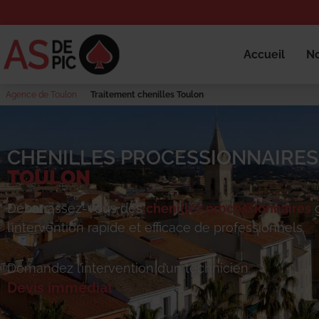
Accueil
No
Agence de Toulon
Traitement chenilles Toulon
CHENILLES PROCESSIONNAIRES 
TOULON
Débarrassez-vous des
chenilles processionnaires
g
l’intervention rapide et efficace de professionnels.
Demandez l’intervention d’un technicien.
Devis immédiat