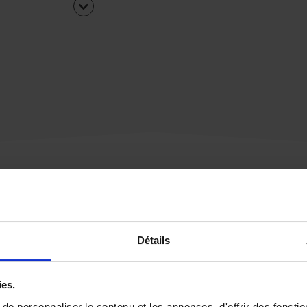
Une urgence ?
Détails
Vous souhaitez être
rappelé par notre éq
ies.
e personnaliser le contenu et les annonces, d'offrir des fonctio