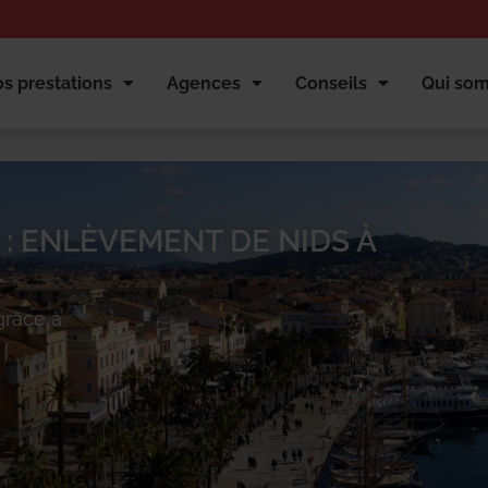
s prestations
Agences
Conseils
Qui so
: ENLÈVEMENT DE NIDS À
râce à