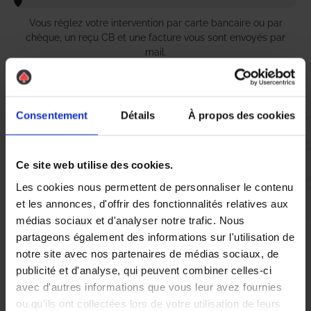
Vous réglez votre intervention par carte bancaire ou par
chèque, un reçu CB et une facture vous sont envoyés par
mail.
Consentement
Détails
À propos des cookies
Etape 5 :
Vous évaluez la prestation
Ce site web utilise des cookies.
Les cookies nous permettent de personnaliser le contenu
Vous recevez une demande d’évaluation de votre expérience
et les annonces, d'offrir des fonctionnalités relatives aux
avec l’équipe AS DE PIC.
médias sociaux et d'analyser notre trafic. Nous
partageons également des informations sur l'utilisation de
Nous avons pensé à tout
notre site avec nos partenaires de médias sociaux, de
publicité et d'analyse, qui peuvent combiner celles-ci
avec d'autres informations que vous leur avez fournies
À Saint-Tropez, la présence de nuisibles tels que les chenilles
ou qu'ils ont collectées lors de votre utilisation de leurs