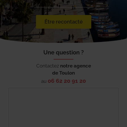
Être recontacté
Une question ?
Contactez
notre agence
de
Toulon
06 62 20 91 20
au