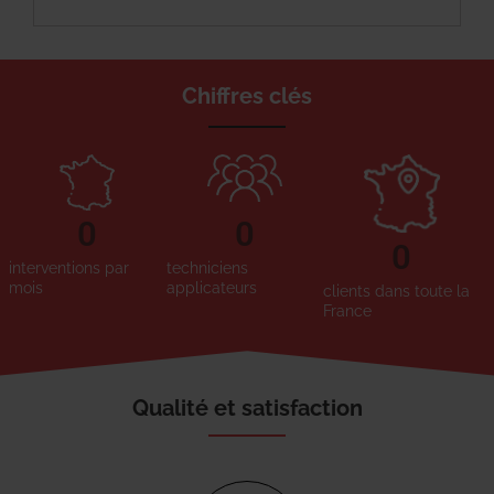
Chiffres clés
0
0
0
interventions par
techniciens
mois
applicateurs
clients dans toute la
France
Qualité et satisfaction