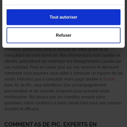
peut rapidement devenir un véritable cauchemar pour les
services.
habitants et les professionnels. C’est pourquoi il est essentiel de
faire appel à des
professionnels en traitement des chenilles
Tout autoriser
pour garantir un environnement sain et agréable. L’agence As
de Pic se positionne comme un expert anti-nuisible de
confiance, offrant des solutions adaptées à chaque situation.
Refuser
Grâce à une équipe qualifiée et des méthodes éprouvées, nous
sommes en mesure de traiter efficacement les infestations de
chenilles, préservant ainsi la beauté de votre jardin et la
tranquillité de votre domicile. Nos interventions sont rapides et
ciblées, permettant de minimiser les désagréments causés par
ces nuisibles. Pour en savoir plus sur nos services et découvrir
comment nous pouvons vous aider à retrouver un espace de vie
serein, n’hésitez pas à consulter notre page dédiée à
Toulon
.
Avec As de Pic, vous bénéficiez d’un accompagnement
personnalisé et de conseils d’experts pour prévenir toute
réinfestation. Ne laissez pas les chenilles envahir votre
quotidien, faites confiance à notre savoir-faire pour une solution
durable et efficace.
COMMENT AS DE PIC, EXPERTS EN