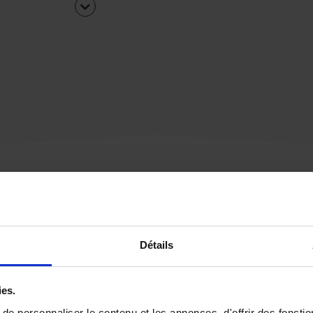
Une urgence ?
Détails
Vous souhaitez être
rappelé par notre éq
ies.
e personnaliser le contenu et les annonces, d'offrir des fonctio