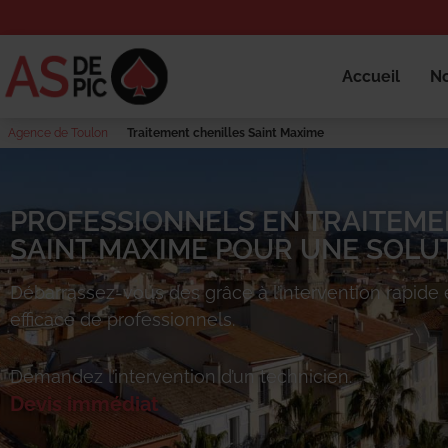
Accueil
No
Agence de Toulon
Traitement chenilles Saint Maxime
PROFESSIONNELS EN TRAITEME
SAINT MAXIME POUR UNE SOLUT
Débarrassez-vous des
grâce à l’intervention rapide 
efficace de professionnels.
Demandez l’intervention d’un technicien.
Devis immédiat