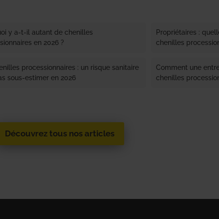
i y a-t-il autant de chenilles
Propriétaires : quel
sionnaires en 2026 ?
chenilles processio
nilles processionnaires : un risque sanitaire
Comment une entrep
as sous-estimer en 2026
chenilles processio
Découvrez tous nos articles