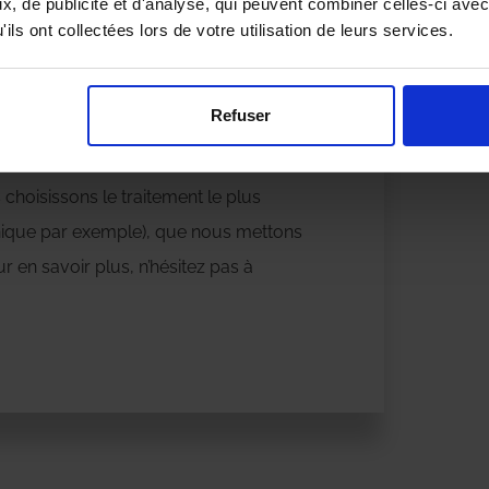
, de publicité et d'analyse, qui peuvent combiner celles-ci avec
érentes techniques sont reconnues pour
ils ont collectées lors de votre utilisation de leurs services.
connaissances spécifiques. Par
tion est de
contacter un professionnel
Refuser
re agence AS DE PIC Avignon qui
nels à Orange. En fonction de votre
choisissons le traitement le plus
nique par exemple), que nous mettons
r en savoir plus, n’hésitez pas à