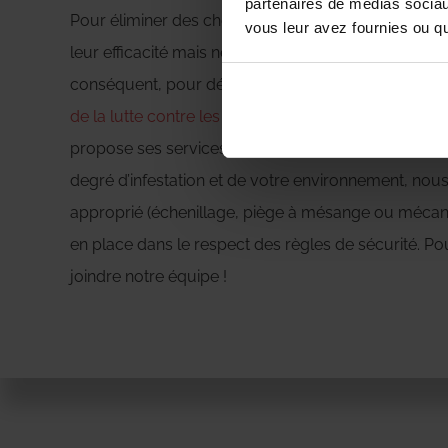
partenaires de médias sociaux
Pour éliminer des chenilles processionnaires, diff
vous leur avez fournies ou qu'
leur efficacité mais nécessitent du matériel et des 
conséquent, pour détruire un nid, la meilleure solu
de la lutte contre les nuisibles
. C’est le cas de not
propose ses services aux particuliers et profession
degré d’infestation et de votre environnement, nous 
approprié (échenillage, piège à mésange ou méca
en place dans le respect des règles de sécurité. Pou
joindre notre équipe !