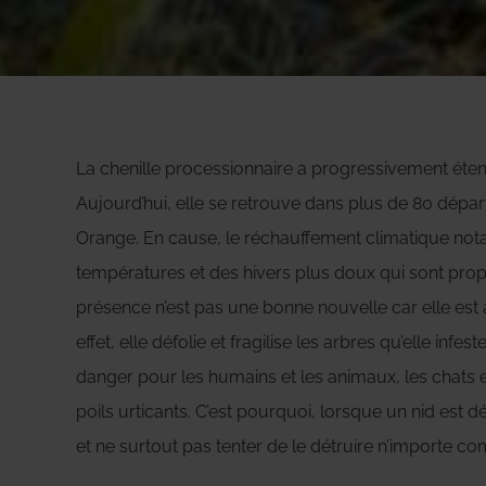
La chenille processionnaire a progressivement étend
Aujourd’hui, elle se retrouve dans plus de 80 dépa
Orange. En cause, le réchauffement climatique no
températures et des hivers plus doux qui sont pro
présence n’est pas une bonne nouvelle car elle est à
effet, elle défolie et fragilise les arbres qu’elle infes
danger pour les humains et les animaux, les chats et
poils urticants. C’est pourquoi, lorsque un nid est dé
et ne surtout pas tenter de le détruire n’importe c