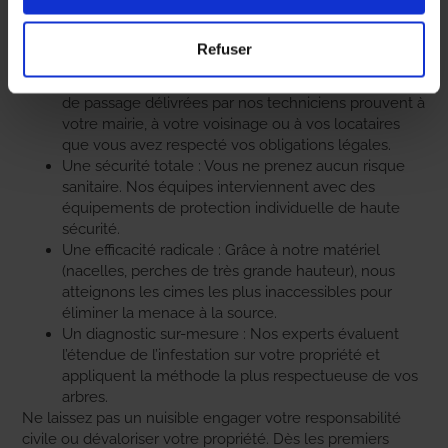
processionnaires
.
Confier votre terrain à un expert vous garantit :
Refuser
Une preuve d’intervention : La facture et l’attestation
de passage délivrées par nos techniciens prouvent à
votre mairie, à votre voisinage ou à vos locataires
que vous avez respecté vos obligations légales.
Une sécurité totale : Vous ne prenez aucun risque
sanitaire. Nos équipes interviennent avec des
équipements de protection individuelle de haute
sécurité.
Une efficacité radicale : Grâce à notre matériel
(nacelles, perches de très grande hauteur), nous
atteignons les cimes les plus inaccessibles pour
éliminer la menace à la source.
Un diagnostic sur-mesure : Nos experts évaluent
l’étendue de l’infestation sur votre propriété et
appliquent la méthode la plus respectueuse de vos
arbres.
Ne laissez pas un nuisible engager votre responsabilité
civile ou dévaloriser votre propriété. Dès les premiers