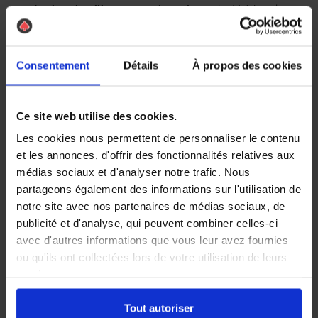
contre les chenilles processionnaires
adapté à la saison :
En hiver :
L’échenillage (coupe mécanique des
cocons).
Au printemps :
La pose d’éco-pièges autour des
Consentement
Détails
À propos des cookies
troncs pour intercepter la procession.
En automne :
La pulvérisation d’un traitement
biologique (Bacillus thuringiensis) dans les feuillages.
Ce site web utilise des cookies.
Attention :
Intervenir soi-même est une très mauvaise
Les cookies nous permettent de personnaliser le contenu
idée. Le risque de libérer des milliers de poils urticants
dans votre jardin est immense, ce qui aggraverait le
et les annonces, d'offrir des fonctionnalités relatives aux
danger pour vous et votre voisinage.
médias sociaux et d'analyser notre trafic. Nous
partageons également des informations sur l'utilisation de
Pourquoi faire appel à un professionnel
notre site avec nos partenaires de médias sociaux, de
anti nuisible ?
publicité et d'analyse, qui peuvent combiner celles-ci
avec d'autres informations que vous leur avez fournies
En tant que propriétaire, la meilleure façon de prouver
ou qu'ils ont collectées lors de votre utilisation de leurs
votre bonne foi et de remplir vos obligations légales est
services.
de déléguer cette tâche dangereuse à des experts. Faire
appel à une entreprise spécialisée comme
As De Pic
est
Tout autoriser
le meilleur choix pour
éliminer les chenilles