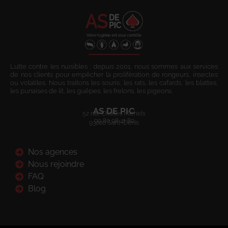
Lutte contre les nuisibles : depuis 2001, nous sommes aux services
de nos clients pour empêcher la prolifération de rongeurs, insectes
ou volatiles. Nous traitons les souris, les rats, les cafards, les blattes,
les punaises de lit, les guêpes, les frelons, les pigeons.
AS DE PIC
52 rue Charles Michels
09 80 08 41 80
93200 Saint-Denis
Nos agences
Nous rejoindre
FAQ
Blog