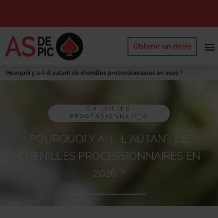
Obtenir un devis
NOS 
QUI SOMM
DEMANDE
Pourquoi y a-t-il autant de chenilles processionnaires en 2026 ?
CHENILLES
PROCESSIONNAIRES
POURQUOI Y A-T-IL AUTANT DE
CHENILLES PROCESSIONNAIRES EN
2026 ?