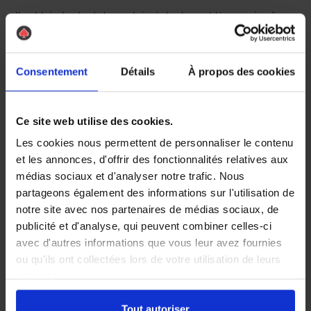
Il est très tentant de vouloir régler le problème soi-même
en coupant la branche ou en brûlant le cocon. Cependant,
procéder soi-même au
traitement de nid
sans
l’équipement adéquat est extrêmement dangereux. Les
Consentement
Détails
À propos des cookies
poils volatils vont inévitablement contaminer votre peau,
vos vêtements et vos voies respiratoires.
Pour garantir votre sécurité totale, la meilleure solution est
Ce site web utilise des cookies.
de faire intervenir un
expert en traitement des chenilles
processionnaires
. Chez
AS DE PIC
, nos techniciens
Les cookies nous permettent de personnaliser le contenu
spécialisés sont formés pour évaluer la hauteur et
et les annonces, d'offrir des fonctionnalités relatives aux
l’accessibilité de vos arbres. Du piégeage ciblé (éco-
médias sociaux et d'analyser notre trafic. Nous
pièges) à la destruction directe du nid, nous choisissons la
partageons également des informations sur l'utilisation de
méthode la plus sûre et la plus efficace pour vous
notre site avec nos partenaires de médias sociaux, de
débarrasser de ces nuisibles. Ne prenez aucun risque
publicité et d'analyse, qui peuvent combiner celles-ci
inutile avec votre santé !
avec d'autres informations que vous leur avez fournies
FAQ sur les chenilles processionnaires
ou qu'ils ont collectées lors de votre utilisation de leurs
services.
À quelle période descendent-
Tout autoriser