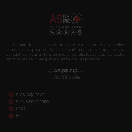
Lutte contre les nuisibles : depuis 2001, nous sommes aux services
de nos clients pour empêcher la prolifération de rongeurs, insectes
ou volatiles. Nous traitons les souris, les rats, les cafards, les blattes,
les punaises de lit, les guêpes, les frelons, les pigeons.
AS DE PIC
52 rue Charles Michels
09 80 08 41 80
93200 Saint-Denis
Nos agences
Nous rejoindre
FAQ
Blog