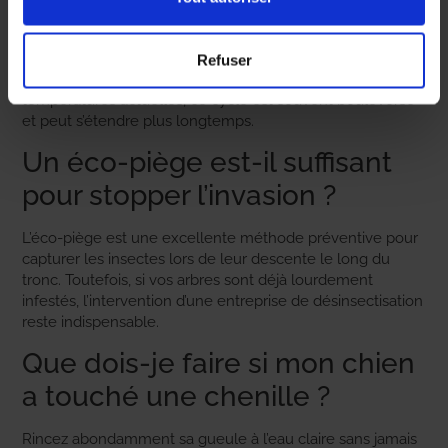
elles des arbres ?
Généralement, la procession vers le sol se déroule entre
Refuser
la fin de l’hiver et le mois de mai. Avec la douceur des
températures actuelles, ce cycle est souvent bouleversé
et peut s’étendre plus longtemps.
Un éco-piège est-il suffisant
pour stopper l’invasion ?
L’éco-piège est une excellente méthode préventive pour
capturer les insectes lors de leur descente le long du
tronc. Toutefois, si vos arbres sont déjà lourdement
infestés, l’intervention d’une entreprise de désinsectisation
reste indispensable.
Que dois-je faire si mon chien
a touché une chenille ?
Rincez abondamment sa gueule à l’eau claire sans jamais