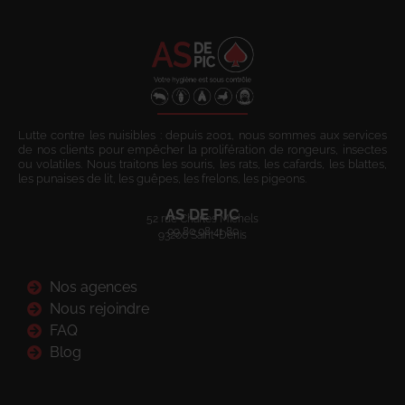
Lutte contre les nuisibles : depuis 2001, nous sommes aux services
de nos clients pour empêcher la prolifération de rongeurs, insectes
ou volatiles. Nous traitons les souris, les rats, les cafards, les blattes,
les punaises de lit, les guêpes, les frelons, les pigeons.
AS DE PIC
52 rue Charles Michels
09 80 08 41 80
93200 Saint-Denis
Nos agences
Nous rejoindre
FAQ
Blog