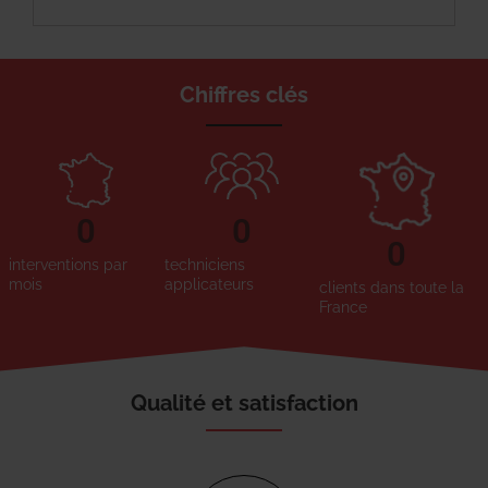
Chiffres clés
0
0
0
interventions par
techniciens
mois
applicateurs
clients dans toute la
France
Qualité et satisfaction