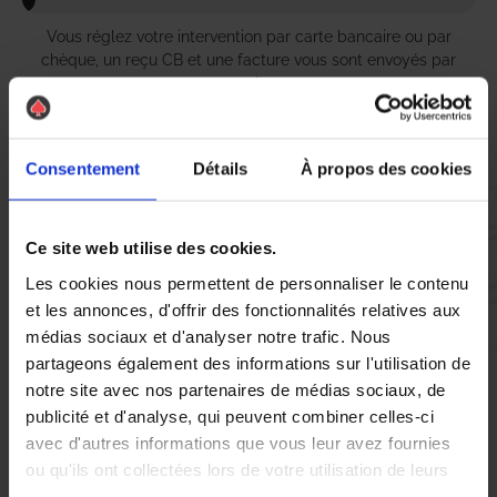
Vous réglez votre intervention par carte bancaire ou par
chèque, un reçu CB et une facture vous sont envoyés par
mail.
Consentement
Détails
À propos des cookies
Etape 5 :
Vous évaluez la prestation
Ce site web utilise des cookies.
Les cookies nous permettent de personnaliser le contenu
Vous recevez une demande d’évaluation de votre expérience
et les annonces, d'offrir des fonctionnalités relatives aux
avec l’équipe AS DE PIC.
médias sociaux et d'analyser notre trafic. Nous
partageons également des informations sur l'utilisation de
notre site avec nos partenaires de médias sociaux, de
Nous avons pensé à tout
publicité et d'analyse, qui peuvent combiner celles-ci
avec d'autres informations que vous leur avez fournies
ou qu'ils ont collectées lors de votre utilisation de leurs
À Beaucouzé, la présence de nuisibles tels que les chenilles
services.