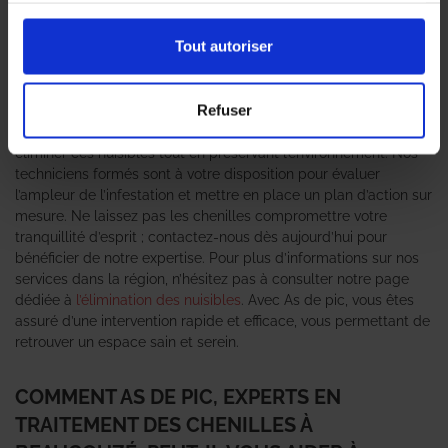
peut rapidement devenir un véritable cauchemar pour les
propriétaires et les entreprises. C’est pourquoi il est essentiel de
Tout autoriser
faire appel à des
professionnels en traitement des chenilles
pour une intervention rapide et efficace. L’agence As de pic se
positionne comme un expert anti-nuisible de confiance, offrant
Refuser
des solutions adaptées à chaque situation. Grâce à notre
équipe qualifiée, nous utilisons des méthodes éprouvées pour
éliminer ces nuisibles tout en préservant l’environnement. Nos
techniciens formés sont à votre disposition pour évaluer
l’ampleur de l’infestation et mettre en place un plan d’action sur
mesure. Ne laissez pas les chenilles compromettre votre
tranquillité d’esprit ; contactez-nous dès aujourd’hui pour
bénéficier de notre expertise. Pour plus d’informations sur nos
services dans la région, n’hésitez pas à consulter notre page
dédiée à
l’élimination des nuisibles
. Avec As de pic, vous êtes
assuré d’une intervention rapide et efficace, vous permettant de
retrouver un espace sain et serein.
COMMENT AS DE PIC, EXPERTS EN
TRAITEMENT DES CHENILLES À