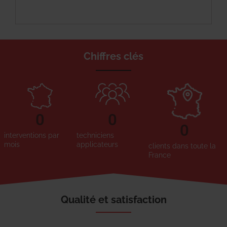
Chiffres clés
0
0
0
interventions par
techniciens
mois
applicateurs
clients dans toute la
France
Qualité et satisfaction