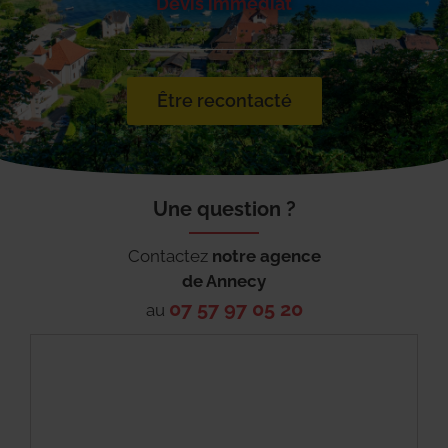
Devis immédiat
Être recontacté
Une question ?
Contactez
notre agence
de
Annecy
07 57 97 05 20
au