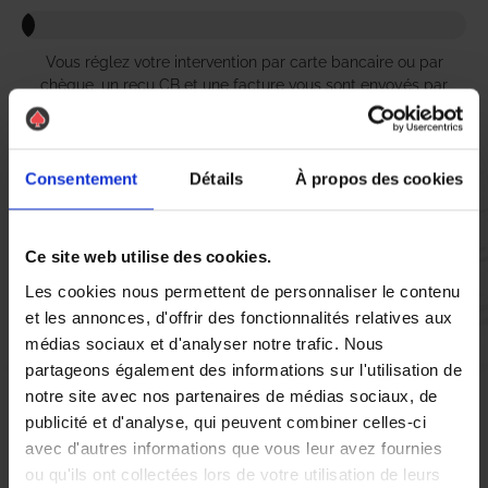
Vous réglez votre intervention par carte bancaire ou par
chèque, un reçu CB et une facture vous sont envoyés par
mail.
Consentement
Détails
À propos des cookies
Etape 5 :
Vous évaluez la prestation
Ce site web utilise des cookies.
Les cookies nous permettent de personnaliser le contenu
et les annonces, d'offrir des fonctionnalités relatives aux
Vous recevez une demande d’évaluation de votre expérience
médias sociaux et d'analyser notre trafic. Nous
avec l’équipe AS DE PIC.
partageons également des informations sur l'utilisation de
notre site avec nos partenaires de médias sociaux, de
Nous avons pensé à tout
publicité et d'analyse, qui peuvent combiner celles-ci
avec d'autres informations que vous leur avez fournies
ou qu'ils ont collectées lors de votre utilisation de leurs