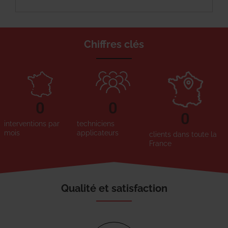
Chiffres clés
0
0
0
interventions par
techniciens
mois
applicateurs
clients dans toute la
France
Qualité et satisfaction