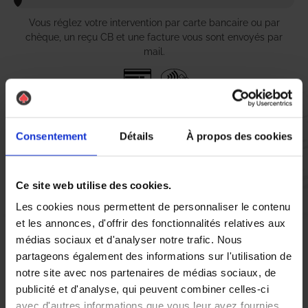
Vous réglez votre intervention par carte bancaire ou par
chèque, un reçu CB et une facture vous sont envoyés par
mail.
Etape 5 :
Consentement
Détails
À propos des cookies
Vous évaluez la prestation
Ce site web utilise des cookies.
Vous recevez une demande d’évaluation de votre expérience
avec l’équipe AS DE PIC.
Les cookies nous permettent de personnaliser le contenu
et les annonces, d'offrir des fonctionnalités relatives aux
médias sociaux et d'analyser notre trafic. Nous
Nous avons pensé à tout
partageons également des informations sur l'utilisation de
notre site avec nos partenaires de médias sociaux, de
publicité et d'analyse, qui peuvent combiner celles-ci
La ville de Beaucaire, avec son charme et son patrimoine, n’est
avec d'autres informations que vous leur avez fournies