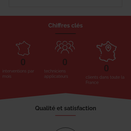
Chiffres clés
0
0
0
interventions par
techniciens
mois
applicateurs
clients dans toute la
France
Qualité et satisfaction