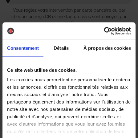
Vous réglez votre intervention par carte bancaire ou par
chèque, un reçu CB et une facture vous sont envoyés par
mail.
Consentement
Détails
À propos des cookies
Etape 5 :
Vous évaluez la prestation
Ce site web utilise des cookies.
Les cookies nous permettent de personnaliser le contenu
Vous recevez une demande d’évaluation de votre expérience
et les annonces, d'offrir des fonctionnalités relatives aux
avec l’équipe AS DE PIC.
médias sociaux et d'analyser notre trafic. Nous
partageons également des informations sur l'utilisation de
notre site avec nos partenaires de médias sociaux, de
Nous avons pensé à tout
publicité et d'analyse, qui peuvent combiner celles-ci
avec d'autres informations que vous leur avez fournies
ou qu'ils ont collectées lors de votre utilisation de leurs
À Tarascon, la présence de nuisibles tels que les chenilles peut