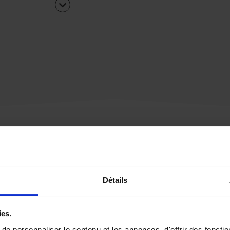
Une urgence ?
Détails
Vous souhaitez être
rappelé par notre éq
ies.
e personnaliser le contenu et les annonces, d'offrir des fonctio