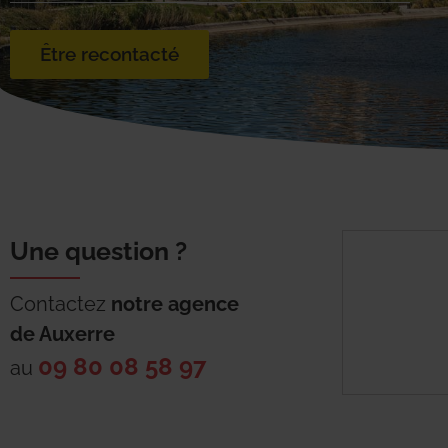
Être recontacté
Une question ?
Contactez
notre agence
de
Auxerre
09 80 08 58 97
au