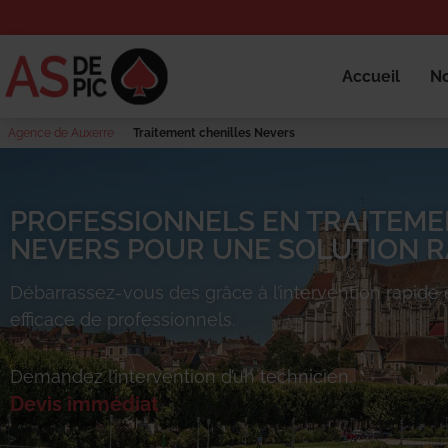
Accueil
No
Agence de Auxerre
Traitement chenilles Nevers
PROFESSIONNELS EN TRAITEME
NEVERS POUR UNE SOLUTION RA
Débarrassez-vous des
grâce à l’intervention rapide 
efficace de professionnels.
Demandez l’intervention d’un technicien.
Devis immédiat