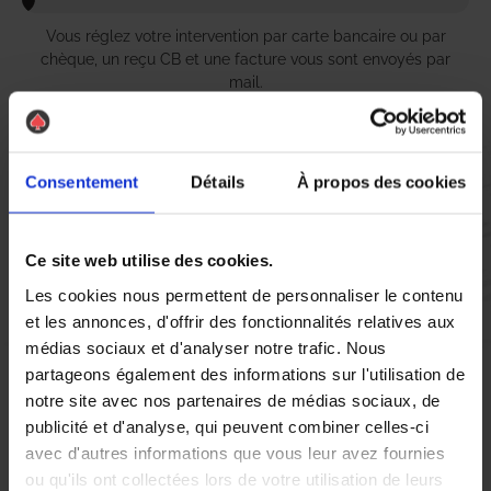
Vous réglez votre intervention par carte bancaire ou par
chèque, un reçu CB et une facture vous sont envoyés par
mail.
Consentement
Détails
À propos des cookies
Etape 5 :
Vous évaluez la prestation
Ce site web utilise des cookies.
Les cookies nous permettent de personnaliser le contenu
Vous recevez une demande d’évaluation de votre expérience
et les annonces, d'offrir des fonctionnalités relatives aux
avec l’équipe AS DE PIC.
médias sociaux et d'analyser notre trafic. Nous
partageons également des informations sur l'utilisation de
Nous avons pensé à tout
notre site avec nos partenaires de médias sociaux, de
publicité et d'analyse, qui peuvent combiner celles-ci
avec d'autres informations que vous leur avez fournies
À Tonnerre, la lutte contre les nuisibles, en particulier les
ou qu'ils ont collectées lors de votre utilisation de leurs