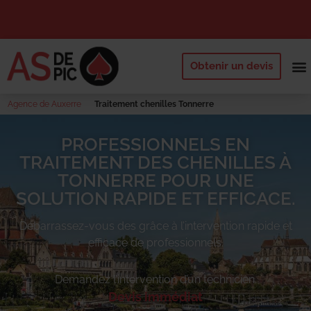
Obtenir un devis
NOS 
QUI SOMM
DEMANDE
Agence de Auxerre
Traitement chenilles Tonnerre
PROFESSIONNELS EN
TRAITEMENT DES CHENILLES À
TONNERRE POUR UNE
SOLUTION RAPIDE ET EFFICACE.
Débarrassez-vous des
grâce à l’intervention rapide et
efficace de professionnels.
Demandez l’intervention d’un technicien.
Devis immédiat