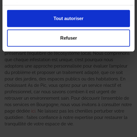
chenilles, est devenue une priorité pour de nombreux habitants
services.
et entreprises. Face à une infestation, il est essentiel de
solliciter des
professionnels en traitement des chenilles
afin
Tout autoriser
d’assurer une intervention rapide et efficace. L’agence As de Pic
se positionne comme un leader dans le domaine de la lutte
anti-nuisible, offrant des solutions sur mesure pour chaque
Refuser
situation. Notre équipe d’experts qualifiés met en œuvre des
méthodes éprouvées pour éradiquer ces nuisibles tout en
préservant l’équilibre de l’écosystème local. Nous comprenons
que chaque infestation est unique, c’est pourquoi nous
adoptons une approche personnalisée pour évaluer l’ampleur
du problème et proposer un traitement adapté, que ce soit
pour des jardins, des espaces publics ou des habitations. En
choisissant As de Pic, vous optez pour un service réactif et
professionnel, car nous savons combien il est urgent de
retrouver un environnement sain. Pour découvrir l’ensemble de
nos services en Bourgogne, nous vous invitons à consulter notre
page dédiée
ici
. Ne laissez pas les chenilles perturber votre
quotidien ; faites confiance à notre expertise pour restaurer la
tranquillité de votre espace de vie.