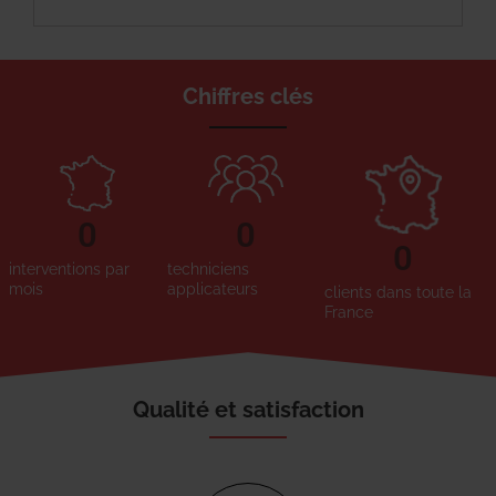
Chiffres clés
0
0
0
interventions par
techniciens
mois
applicateurs
clients dans toute la
France
Qualité et satisfaction