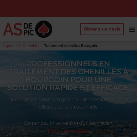
Obtenir un devis
NOS 
QUI SOMM
DEMANDE
Agence de Grenoble
Traitement chenilles Bourgoin
PROFESSIONNELS EN
TRAITEMENT DES CHENILLES À
BOURGOIN POUR UNE
SOLUTION RAPIDE ET EFFICACE.
Débarrassez-vous des
grâce à l’intervention rapide et
efficace de professionnels.
Demandez l’intervention d’un technicien.
Devis immédiat