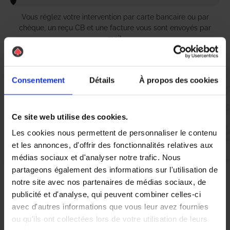
Vous réglez votre intervention par carte bancaire ou par
chèque, un reçu CB et une facture vous sont envoyés par
mail.
Consentement
Détails
À propos des cookies
Etape 5 :
Vous évaluez la prestation
Ce site web utilise des cookies.
Les cookies nous permettent de personnaliser le contenu
Vous recevez une demande d’évaluation de votre expérience
et les annonces, d'offrir des fonctionnalités relatives aux
avec l’équipe AS DE PIC.
médias sociaux et d'analyser notre trafic. Nous
partageons également des informations sur l'utilisation de
notre site avec nos partenaires de médias sociaux, de
Nous avons pensé à tout
publicité et d'analyse, qui peuvent combiner celles-ci
avec d'autres informations que vous leur avez fournies
ou qu'ils ont collectées lors de votre utilisation de leurs
À Bourgoin, la présence de nuisibles tels que les chenilles peut