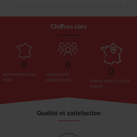
Chiffres clés
0
0
0
interventions par
techniciens
mois
applicateurs
clients dans toute la
France
Qualité et satisfaction