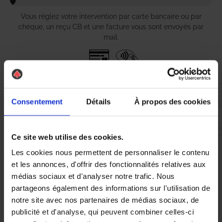
Vous réglez votre intervention par carte bancaire ou par
chèque, un reçu CB et une facture vous sont envoyés par
mail.
Etape 5 :
Vous évaluez la prestation
Consentement
Détails
À propos des cookies
Vous recevez une demande d’évaluation de votre expérience
Ce site web utilise des cookies.
avec l’équipe AS DE PIC.
Les cookies nous permettent de personnaliser le contenu
et les annonces, d'offrir des fonctionnalités relatives aux
médias sociaux et d'analyser notre trafic. Nous
Nous avons pensé à tout
partageons également des informations sur l'utilisation de
notre site avec nos partenaires de médias sociaux, de
publicité et d'analyse, qui peuvent combiner celles-ci
À Saint Martin D’Hères, la présence de nuisibles tels que les