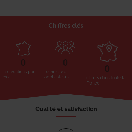
Chiffres clés
0
0
0
interventions par
techniciens
mois
applicateurs
clients dans toute la
France
Qualité et satisfaction