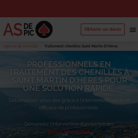
Obtenir un devis
NOS 
QUI SOMM
DEMANDE
Agence de Grenoble
Traitement chenilles Saint Martin D’Hères
PROFESSIONNELS EN
TRAITEMENT DES CHENILLES À
SAINT MARTIN D'HÈRES POUR
UNE SOLUTION RAPIDE.
Débarrassez-vous des
grâce à l’intervention rapide et
efficace de professionnels.
Demandez l’intervention d’un technicien.
Devis immédiat