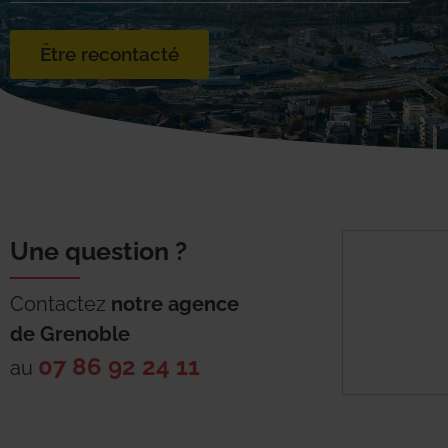
Être recontacté
Une question ?
Contactez
notre agence
de
Grenoble
07 86 92 24 11
au