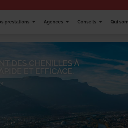
s prestations
Agences
Conseils
Qui so
NT DES CHENILLES À
PIDE ET EFFICACE.
et