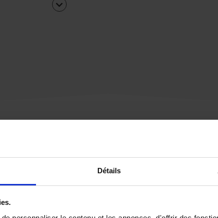
Une urgence ?
Détails
Vous souhaitez être
rappelé par notre éq
ies.
e personnaliser le contenu et les annonces, d'offrir des fonctio