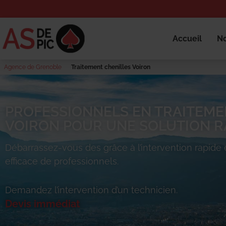
Accueil
No
Agence de Grenoble
Traitement chenilles Voiron
PROFESSIONNELS EN TRAITEME
VOIRON POUR UNE SOLUTION RA
Débarrassez-vous des
grâce à l’intervention rapide 
efficace de professionnels.
Demandez l’intervention d’un technicien.
Devis immédiat