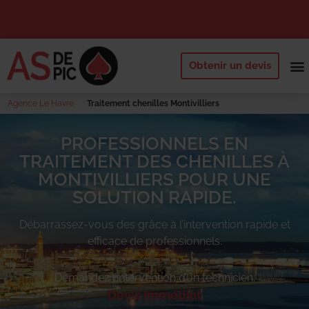
Obtenir un devis
NOS 
QUI SOMM
DEMANDE
Agence Le Havre
Traitement chenilles Montivilliers
PROFESSIONNELS EN
TRAITEMENT DES CHENILLES À
MONTIVILLIERS POUR UNE
SOLUTION RAPIDE.
Débarrassez-vous des
grâce à l’intervention rapide et
efficace de professionnels.
Demandez l’intervention d’un technicien.
Devis immédiat