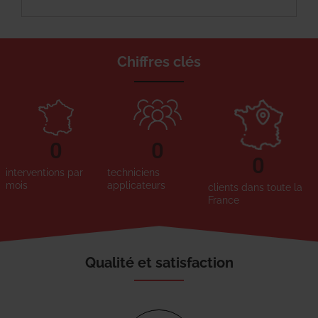
Chiffres clés
0
0
0
interventions par
techniciens
mois
applicateurs
clients dans toute la
France
Qualité et satisfaction