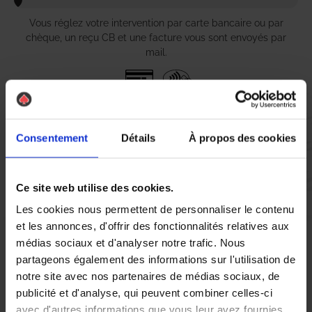
Vous réglez votre intervention par carte bancaire ou par
chèque, un reçu CB et une facture vous sont envoyés par
mail.
Etape 5 :
Consentement
Détails
À propos des cookies
Vous évaluez la prestation
Ce site web utilise des cookies.
Vous recevez une demande d’évaluation de votre expérience
avec l’équipe AS DE PIC.
Les cookies nous permettent de personnaliser le contenu
et les annonces, d'offrir des fonctionnalités relatives aux
médias sociaux et d'analyser notre trafic. Nous
Nous avons pensé à tout
partageons également des informations sur l'utilisation de
notre site avec nos partenaires de médias sociaux, de
publicité et d'analyse, qui peuvent combiner celles-ci
À Montivilliers, la lutte contre les nuisibles, notamment les
avec d'autres informations que vous leur avez fournies