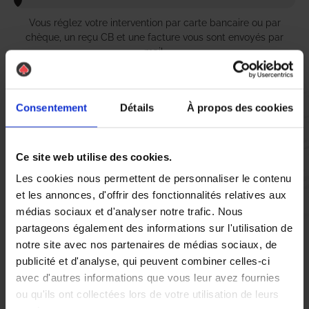
Vous réglez votre intervention par carte bancaire ou par
chèque, un reçu CB et une facture vous sont envoyés par
mail.
Consentement
Détails
À propos des cookies
Etape 5 :
Vous évaluez la prestation
Ce site web utilise des cookies.
Les cookies nous permettent de personnaliser le contenu
Vous recevez une demande d’évaluation de votre expérience
et les annonces, d'offrir des fonctionnalités relatives aux
avec l’équipe AS DE PIC.
médias sociaux et d'analyser notre trafic. Nous
partageons également des informations sur l'utilisation de
notre site avec nos partenaires de médias sociaux, de
Nous avons pensé à tout
publicité et d'analyse, qui peuvent combiner celles-ci
avec d'autres informations que vous leur avez fournies
ou qu'ils ont collectées lors de votre utilisation de leurs
À Panazol, la présence de nuisibles tels que les chenilles peut