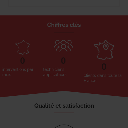
Chiffres clés
0
0
0
interventions par
techniciens
mois
applicateurs
clients dans toute la
France
Qualité et satisfaction