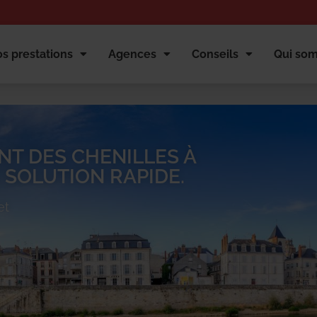
s prestations
Agences
Conseils
Qui so
NT DES CHENILLES À
 SOLUTION RAPIDE.
et