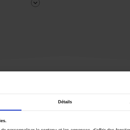
Une urgence ?
Détails
Vous souhaitez être
rappelé par notre éq
ies.
e personnaliser le contenu et les annonces, d'offrir des fonctio