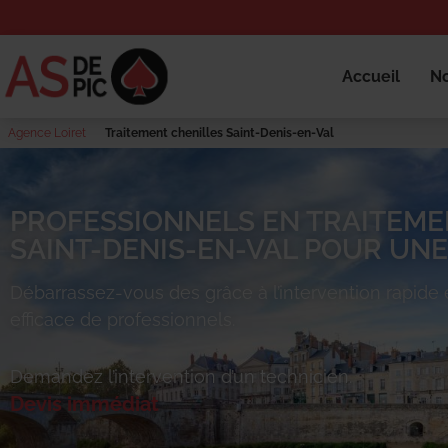
Accueil
No
Agence Loiret
Traitement chenilles Saint-Denis-en-Val
PROFESSIONNELS EN TRAITEME
SAINT-DENIS-EN-VAL POUR UNE
Débarrassez-vous des
grâce à l’intervention rapide 
efficace de professionnels.
Demandez l’intervention d’un technicien.
Devis immédiat