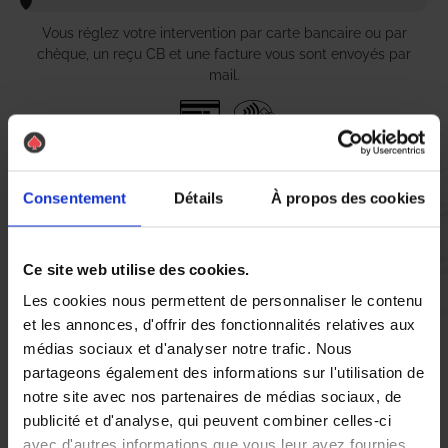
Vous réglez votre intervention par carte bancaire ou par
chèque, un reçu CB et une facture vous sont envoyés par
mail.
Etape 5 :
Consentement
Détails
À propos des cookies
Vous évaluez la prestation
Ce site web utilise des cookies.
Vous recevez une demande d’évaluation de votre expérience
avec l’équipe AS DE PIC.
Les cookies nous permettent de personnaliser le contenu
et les annonces, d'offrir des fonctionnalités relatives aux
médias sociaux et d'analyser notre trafic. Nous
Nous avons pensé à tout
partageons également des informations sur l'utilisation de
notre site avec nos partenaires de médias sociaux, de
publicité et d'analyse, qui peuvent combiner celles-ci
À Saint-Priest, la lutte contre les nuisibles est une priorité pour
avec d'autres informations que vous leur avez fournies