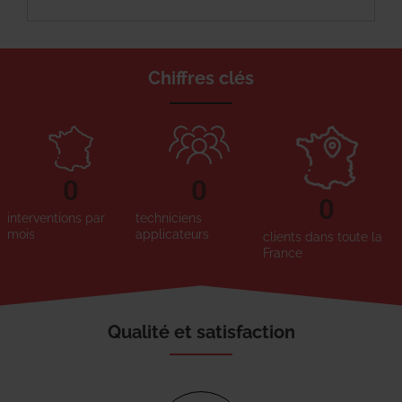
Chiffres clés
0
0
0
interventions par
techniciens
mois
applicateurs
clients dans toute la
France
Qualité et satisfaction