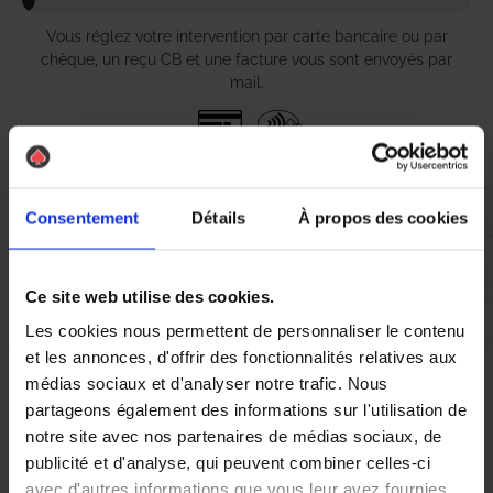
Vous réglez votre intervention par carte bancaire ou par
chèque, un reçu CB et une facture vous sont envoyés par
mail.
Etape 5 :
Consentement
Détails
À propos des cookies
Vous évaluez la prestation
Ce site web utilise des cookies.
Vous recevez une demande d’évaluation de votre expérience
avec l’équipe AS DE PIC.
Les cookies nous permettent de personnaliser le contenu
et les annonces, d'offrir des fonctionnalités relatives aux
médias sociaux et d'analyser notre trafic. Nous
Nous avons pensé à tout
partageons également des informations sur l'utilisation de
notre site avec nos partenaires de médias sociaux, de
publicité et d'analyse, qui peuvent combiner celles-ci
À Amnéville, la lutte contre les nuisibles, en particulier les
avec d'autres informations que vous leur avez fournies