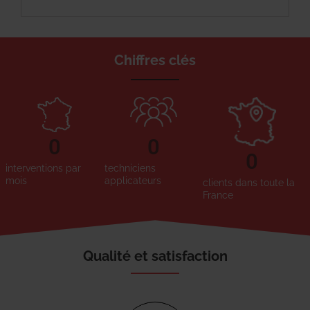
Chiffres clés
0
0
0
interventions par
techniciens
mois
applicateurs
clients dans toute la
France
Qualité et satisfaction