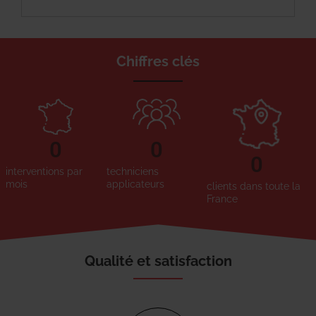
Chiffres clés
0
0
0
interventions par
techniciens
mois
applicateurs
clients dans toute la
France
Qualité et satisfaction