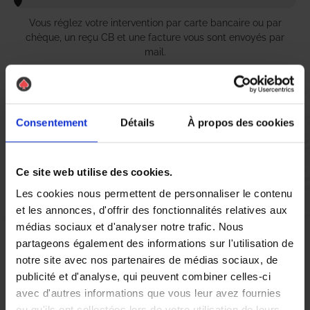
Vous réglez votre intervention par carte bancaire ou par
chèque, un reçu CB et une facture vous sont envoyés par
mail.
Consentement
Détails
À propos des cookies
Etape 5 :
Vous évaluez la prestation
Ce site web utilise des cookies.
Vous recevez une demande d’évaluation de votre expérience
Les cookies nous permettent de personnaliser le contenu
avec l’équipe AS DE PIC.
et les annonces, d'offrir des fonctionnalités relatives aux
médias sociaux et d'analyser notre trafic. Nous
partageons également des informations sur l'utilisation de
Nous avons pensé à tout
notre site avec nos partenaires de médias sociaux, de
publicité et d'analyse, qui peuvent combiner celles-ci
avec d'autres informations que vous leur avez fournies
À Villerupt, la lutte contre les nuisibles, en particulier les
ou qu'ils ont collectées lors de votre utilisation de leurs