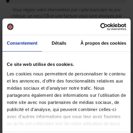
Vous réglez votre intervention par carte bancaire ou par
chèque, un reçu CB et une facture vous sont envoyés par
mail.
Consentement
Détails
À propos des cookies
Etape 5 :
Vous évaluez la prestation
Ce site web utilise des cookies.
Les cookies nous permettent de personnaliser le contenu
et les annonces, d'offrir des fonctionnalités relatives aux
Vous recevez une demande d’évaluation de votre expérience
avec l’équipe AS DE PIC.
médias sociaux et d'analyser notre trafic. Nous
partageons également des informations sur l'utilisation de
notre site avec nos partenaires de médias sociaux, de
Nous avons pensé à tout
publicité et d'analyse, qui peuvent combiner celles-ci
avec d'autres informations que vous leur avez fournies
ou qu'ils ont collectées lors de votre utilisation de leurs
À Nîmes, la présence de
chenilles
peut rapidement devenir un
services.