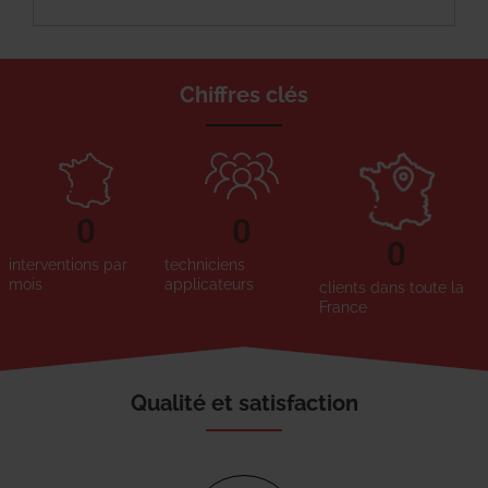
Chiffres clés
0
0
0
interventions par
techniciens
mois
applicateurs
clients dans toute la
France
Qualité et satisfaction