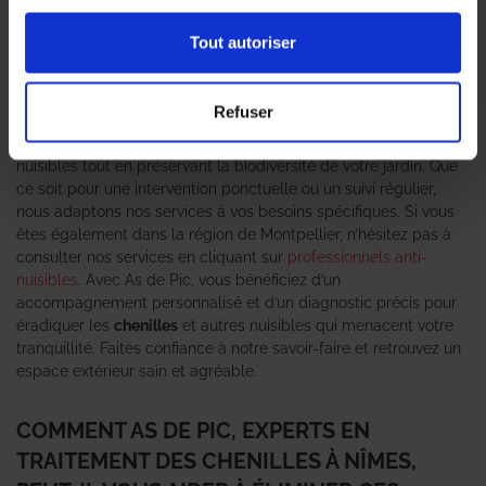
véritable fléau pour vos espaces extérieurs. Les
professionnels
en traitement des chenilles
d’As de Pic sont là pour vous offrir
Tout autoriser
des solutions efficaces et durables. Grâce à notre expertise en
matière de lutte contre les nuisibles, nous comprenons
l’urgence de la situation et nous nous engageons à protéger
Refuser
votre environnement. Nos techniciens qualifiés utilisent des
méthodes respectueuses de l’environnement pour éliminer ces
nuisibles tout en préservant la biodiversité de votre jardin. Que
ce soit pour une intervention ponctuelle ou un suivi régulier,
nous adaptons nos services à vos besoins spécifiques. Si vous
êtes également dans la région de Montpellier, n’hésitez pas à
consulter nos services en cliquant sur
professionnels anti-
nuisibles
. Avec As de Pic, vous bénéficiez d’un
accompagnement personnalisé et d’un diagnostic précis pour
éradiquer les
chenilles
et autres nuisibles qui menacent votre
tranquillité. Faites confiance à notre savoir-faire et retrouvez un
espace extérieur sain et agréable.
COMMENT AS DE PIC, EXPERTS EN
TRAITEMENT DES CHENILLES À NÎMES,