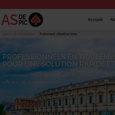
Accueil
No
Agence de Montpellier
Traitement chenilles Sète
PROFESSIONNELS EN TRAITEMEN
POUR UNE SOLUTION RAPIDE ET
Débarrassez-vous des
grâce à l’intervention rapide 
efficace de professionnels.
Demandez l’intervention d’un technicien.
Devis immédiat