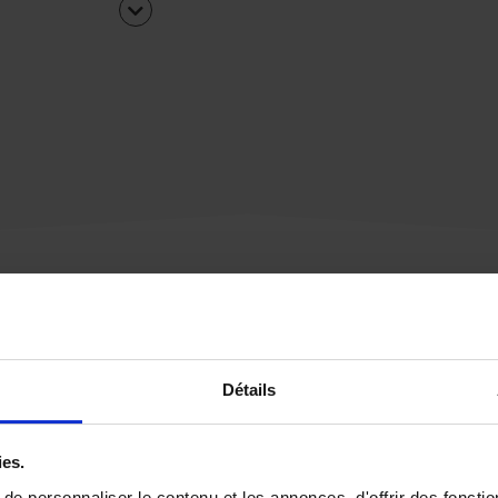
Une urgence ?
Détails
Vous souhaitez être
rappelé par notre éq
ies.
e personnaliser le contenu et les annonces, d'offrir des fonctio