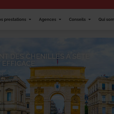
s prestations
Agences
Conseils
Qui so
T DES CHENILLES À SÈTE
 EFFICACE.
et