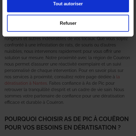
C’est pourquoi il est essentiel de faire appel à un **expert en
Tout autoriser
dératisation** pour garantir un environnement sain et sécurisé.
Chez As de Pic, nous sommes fiers de notre réputation en tant
que spécialistes de la lutte contre les nuisibles. Notre équipe
Refuser
expérimentée utilise des techniques avancées et des produits
respectueux de l’environnement pour éliminer efficacement les
rongeurs et autres indésirables de vos locaux. Que vous soyez
confronté à une infestation de rats, de souris ou d’autres
nuisibles, nous intervenons rapidement pour vous offrir une
solution sur mesure. Notre proximité avec la région de Couëron
nous permet d’assurer une réactivité exemplaire et un suivi
personnalisé de chaque intervention. Pour en savoir plus sur
nos services à proximité, consultez notre page dédiée à
la
dératisation à Nantes
. Faites confiance à As de Pic pour
retrouver la tranquillité d’esprit et un cadre de vie sain. Nous
sommes votre partenaire de confiance pour une dératisation
efficace et durable à Couëron.
POURQUOI CHOISIR AS DE PIC À COUËRON
POUR VOS BESOINS EN DÉRATISATION ?