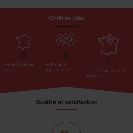
Chiffres clés
0
0
0
interventions par
techniciens
mois
applicateurs
clients dans toute la
France
Qualité et satisfaction