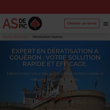
Obtenir un devis
NOS 
QUI SOMM
DEMANDE
Agence de Nantes
Dératisation Couëron
EXPERT EN DÉRATISATION À
COUËRON : VOTRE SOLUTION
RAPIDE ET EFFICACE.
Débarrassez-vous des
grâce à l’intervention rapide et
efficace de professionnels.
Demandez l’intervention d’un technicien.
Devis immédiat