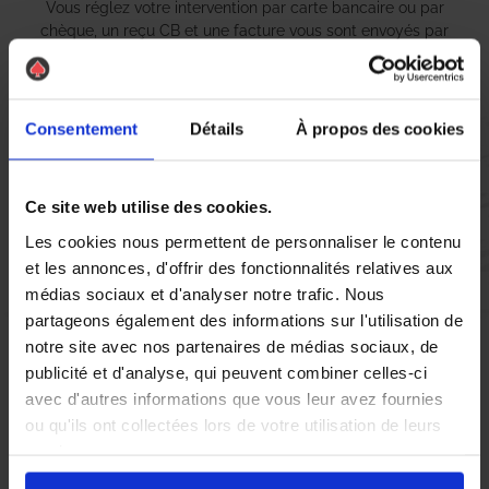
Vous réglez votre intervention par carte bancaire ou par
chèque, un reçu CB et une facture vous sont envoyés par
mail.
Consentement
Détails
À propos des cookies
Etape 5 :
Vous évaluez la prestation
Ce site web utilise des cookies.
Les cookies nous permettent de personnaliser le contenu
et les annonces, d'offrir des fonctionnalités relatives aux
Vous recevez une demande d’évaluation de votre expérience
avec l’équipe AS DE PIC.
médias sociaux et d'analyser notre trafic. Nous
partageons également des informations sur l'utilisation de
notre site avec nos partenaires de médias sociaux, de
Nous avons pensé à tout
publicité et d'analyse, qui peuvent combiner celles-ci
avec d'autres informations que vous leur avez fournies
ou qu'ils ont collectées lors de votre utilisation de leurs
À Couëron, la présence de nuisibles peut rapidement devenir
services.
un véritable fléau pour les habitants et les entreprises locales.