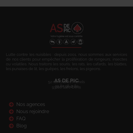
Lutte contre les nuisibles : depuis 2001, nous sommes aux services
de nos clients pour empêcher la prolifération de rongeurs, insectes
ou volatiles. Nous traitons les souris, les rats, les cafards, les blattes,
les punaises de lit, les guêpes, les frelons, les pigeons.
AS DE PIC
52 rue Charles Michels
09 80 08 41 80
93200 Saint-Denis
Nos agences
Nous rejoindre
FAQ
Blog