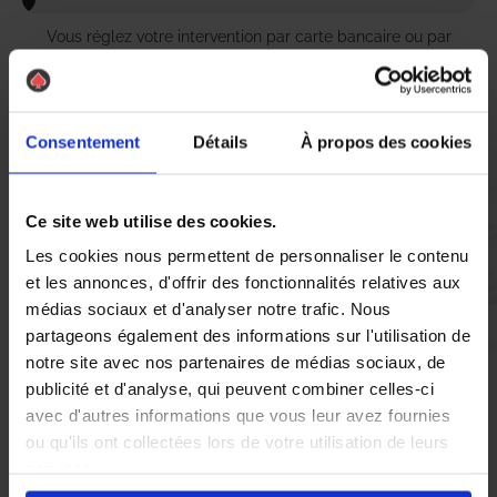
Vous réglez votre intervention par carte bancaire ou par
chèque, un reçu CB et une facture vous sont envoyés par
mail.
Consentement
Détails
À propos des cookies
Etape 5 :
Ce site web utilise des cookies.
Vous évaluez la prestation
Les cookies nous permettent de personnaliser le contenu
et les annonces, d'offrir des fonctionnalités relatives aux
Vous recevez une demande d’évaluation de votre expérience
médias sociaux et d'analyser notre trafic. Nous
avec l’équipe AS DE PIC.
partageons également des informations sur l'utilisation de
notre site avec nos partenaires de médias sociaux, de
publicité et d'analyse, qui peuvent combiner celles-ci
Nous avons pensé à tout
avec d'autres informations que vous leur avez fournies
ou qu'ils ont collectées lors de votre utilisation de leurs
services.
En tant que
Professionnels en traitement des chenilles
à