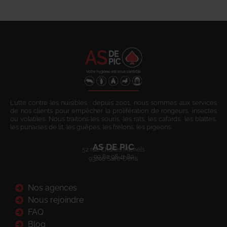
Lutte contre les nuisibles : depuis 2001, nous sommes aux services
de nos clients pour empêcher la prolifération de rongeurs, insectes
ou volatiles. Nous traitons les souris, les rats, les cafards, les blattes,
les punaises de lit, les guêpes, les frelons, les pigeons.
AS DE PIC
52 rue Charles Michels
09 80 08 41 80
93200 Saint-Denis
Nos agences
Nous rejoindre
FAQ
Blog