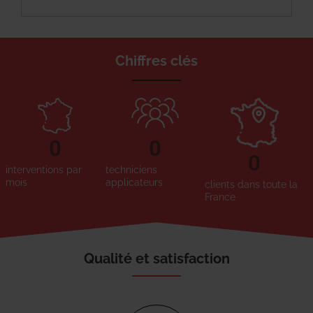
Chiffres clés
0
0
0
interventions par
techniciens
mois
applicateurs
clients dans toute la
France
Qualité et satisfaction