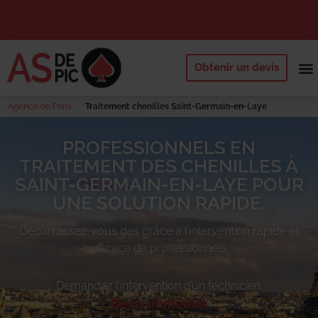
Obtenir un devis
NOS 
QUI SOMM
DEMANDE
Agence de Paris
Traitement chenilles Saint-Germain-en-Laye
PROFESSIONNELS EN
TRAITEMENT DES CHENILLES À
SAINT-GERMAIN-EN-LAYE POUR
UNE SOLUTION RAPIDE.
Débarrassez-vous des
grâce à l’intervention rapide et
efficace de professionnels.
Demandez l’intervention d’un technicien.
Devis immédiat