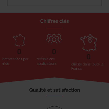
Chiffres clés
0
0
0
interventions par
techniciens
mois
applicateurs
clients dans toute la
France
Qualité et satisfaction