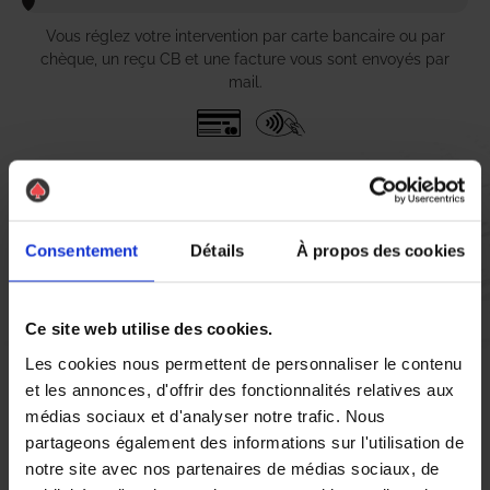
Vous réglez votre intervention par carte bancaire ou par
chèque, un reçu CB et une facture vous sont envoyés par
mail.
Etape 5 :
Vous évaluez la prestation
Consentement
Détails
À propos des cookies
Vous recevez une demande d’évaluation de votre expérience
avec l’équipe AS DE PIC.
Ce site web utilise des cookies.
Les cookies nous permettent de personnaliser le contenu
et les annonces, d'offrir des fonctionnalités relatives aux
Nous avons pensé à tout
médias sociaux et d'analyser notre trafic. Nous
partageons également des informations sur l'utilisation de
notre site avec nos partenaires de médias sociaux, de
À Saint-Germain-en-Laye, la présence de
chenilles
peut