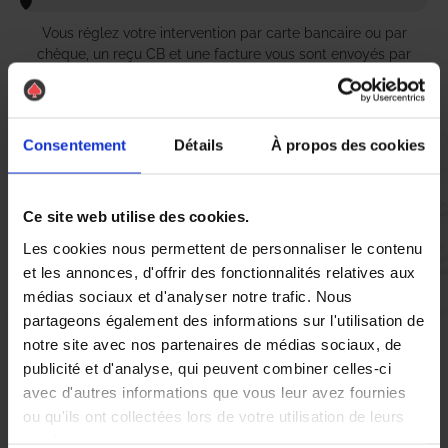
Vous réglez votre intervention par carte bancaire ou par
chèque, un reçu CB et une facture vous sont envoyés par
mail.
Consentement
Détails
À propos des cookies
Etape 5 :
Vous évaluez la prestation
Ce site web utilise des cookies.
Les cookies nous permettent de personnaliser le contenu
et les annonces, d'offrir des fonctionnalités relatives aux
Vous recevez une demande d’évaluation de votre expérience
avec l’équipe AS DE PIC.
médias sociaux et d'analyser notre trafic. Nous
partageons également des informations sur l'utilisation de
notre site avec nos partenaires de médias sociaux, de
Nous avons pensé à tout
publicité et d'analyse, qui peuvent combiner celles-ci
avec d'autres informations que vous leur avez fournies
ou qu'ils ont collectées lors de votre utilisation de leurs
À Bilière, la présence de nuisibles tels que les chenilles peut
services.