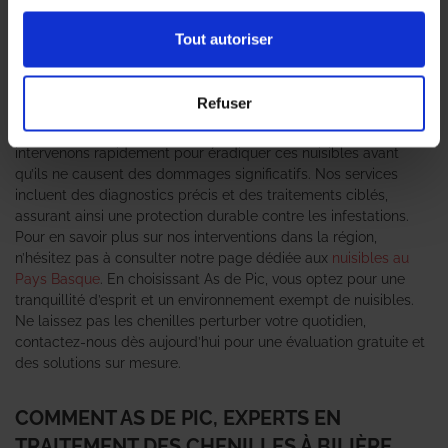
rapidement devenir une source de préoccupation pour les
particuliers et les entreprises. C’est pourquoi il est essentiel de
Tout autoriser
faire appel à des
professionnels en traitement des chenilles
pour garantir un environnement sain et sécurisé. L’agence As de
Pic se positionne comme un expert anti-nuisible de confiance,
Refuser
offrant des solutions efficaces et adaptées à chaque situation.
Grâce à une équipe qualifiée et des méthodes éprouvées, nous
intervenons rapidement pour éradiquer ces nuisibles avant
qu’ils ne causent des dommages significatifs. Nos services
incluent des diagnostics précis et des traitements ciblés,
assurant ainsi une protection durable contre les infestations.
Pour en savoir plus sur nos interventions dans la région,
n’hésitez pas à consulter notre page dédiée aux
nuisibles au
Pays Basque
. En choisissant As de Pic, vous optez pour une
tranquillité d’esprit et un environnement exempt de nuisibles.
Ne laissez pas les chenilles perturber votre quotidien,
contactez-nous dès aujourd’hui pour une évaluation gratuite et
des solutions sur mesure.
COMMENT AS DE PIC, EXPERTS EN
TRAITEMENT DES CHENILLES À BILIÈRE,