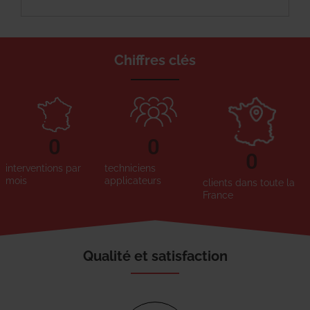
Chiffres clés
0
0
0
interventions par
techniciens
mois
applicateurs
clients dans toute la
France
Qualité et satisfaction