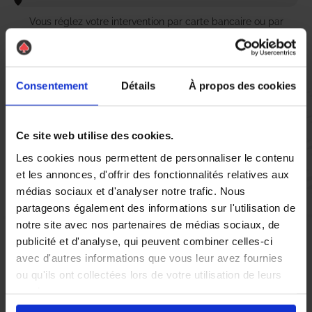
Vous réglez votre intervention par carte bancaire ou par
chèque, un reçu CB et une facture vous sont envoyés par
mail.
Consentement
Détails
À propos des cookies
Etape 5 :
Ce site web utilise des cookies.
Vous évaluez la prestation
Les cookies nous permettent de personnaliser le contenu
et les annonces, d'offrir des fonctionnalités relatives aux
Vous recevez une demande d’évaluation de votre expérience
médias sociaux et d'analyser notre trafic. Nous
avec l’équipe AS DE PIC.
partageons également des informations sur l'utilisation de
notre site avec nos partenaires de médias sociaux, de
publicité et d'analyse, qui peuvent combiner celles-ci
Nous avons pensé à tout
avec d'autres informations que vous leur avez fournies
ou qu'ils ont collectées lors de votre utilisation de leurs
services.