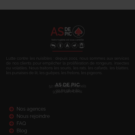
Lutte contre les nuisibles : depuis 2001, nous sommes aux services
de nos clients pour empêcher la prolifération de rongeurs, insectes
ou volatiles. Nous traitons les souris, les rats, les cafards, les blattes,
les punaises de lit, les guêpes, les frelons, les pigeons.
AS DE PIC
52 rue Charles Michels
09 80 08 41 80
93200 Saint-Denis
Nos agences
Nous rejoindre
FAQ
Blog