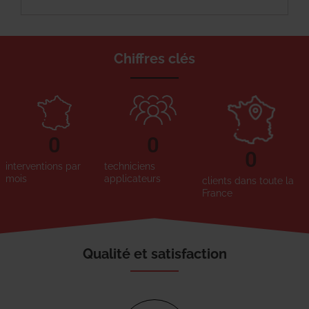
Chiffres clés
0
0
0
interventions par
techniciens
mois
applicateurs
clients dans toute la
France
Qualité et satisfaction