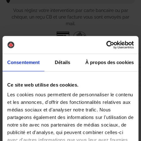
Vous réglez votre intervention par carte bancaire ou par
chèque, un reçu CB et une facture vous sont envoyés par
mail.
Etape 5 :
Consentement
Détails
À propos des cookies
Vous évaluez la prestation
Ce site web utilise des cookies.
Vous recevez une demande d’évaluation de votre expérience
avec l’équipe AS DE PIC.
Les cookies nous permettent de personnaliser le contenu
et les annonces, d'offrir des fonctionnalités relatives aux
médias sociaux et d'analyser notre trafic. Nous
Nous avons pensé à tout
partageons également des informations sur l'utilisation de
notre site avec nos partenaires de médias sociaux, de
publicité et d'analyse, qui peuvent combiner celles-ci
À Urrugne, la présence de nuisibles tels que les chenilles peut
avec d'autres informations que vous leur avez fournies