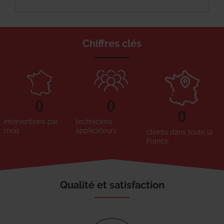
Chiffres clés
0
0
0
interventions par
techniciens
mois
applicateurs
clients dans toute la
France
Qualité et satisfaction