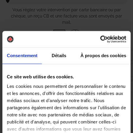
Vous réglez votre intervention par carte bancaire ou par
chèque, un reçu CB et une facture vous sont envoyés par
mail.
Etape 5 :
Consentement
Détails
À propos des cookies
Vous évaluez la prestation
Ce site web utilise des cookies.
Vous recevez une demande d’évaluation de votre expérience
Les cookies nous permettent de personnaliser le contenu
avec l’équipe AS DE PIC.
et les annonces, d'offrir des fonctionnalités relatives aux
médias sociaux et d'analyser notre trafic. Nous
Nous avons pensé à tout
partageons également des informations sur l'utilisation de
notre site avec nos partenaires de médias sociaux, de
publicité et d'analyse, qui peuvent combiner celles-ci
À Tinqueux, la présence de nuisibles tels que les chenilles peut
avec d'autres informations que vous leur avez fournies