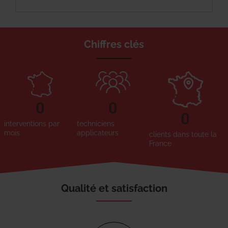
Chiffres clés
0
0
0
interventions par
techniciens
mois
applicateurs
clients dans toute la
France
Qualité et satisfaction