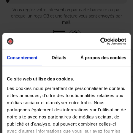
Vous réglez votre intervention par carte bancaire ou par
chèque, un reçu CB et une facture vous sont envoyés par
mail.
Etape 5 :
Consentement
Détails
À propos des cookies
Vous évaluez la prestation
Ce site web utilise des cookies.
Vous recevez une demande d’évaluation de votre expérience
avec l’équipe AS DE PIC.
Les cookies nous permettent de personnaliser le contenu
et les annonces, d'offrir des fonctionnalités relatives aux
médias sociaux et d'analyser notre trafic. Nous
Nous avons pensé à tout
partageons également des informations sur l'utilisation de
notre site avec nos partenaires de médias sociaux, de
publicité et d'analyse, qui peuvent combiner celles-ci
À Loudun, la lutte contre les nuisibles tels que les chenilles est
avec d'autres informations que vous leur avez fournies