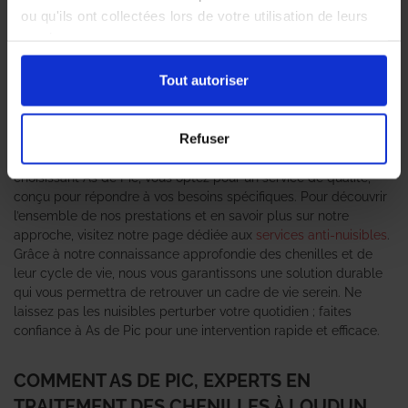
essentielle pour préserver la tranquillité de votre espace de vie.
ou qu'ils ont collectées lors de votre utilisation de leurs
Les
professionnels en traitement des chenilles
d’As de Pic se
services.
tiennent à votre disposition pour vous offrir des solutions
adaptées et efficaces. Forts d’une expertise reconnue dans le
Tout autoriser
domaine de la gestion des nuisibles, notre équipe utilise des
techniques avancées pour éradiquer ces indésirables tout en
respectant l’environnement. Nous savons à quel point il est
Refuser
urgent de réagir face à une infestation, c’est pourquoi nous
mettons en place des interventions rapides et ciblées. En
choisissant As de Pic, vous optez pour un service de qualité,
conçu pour répondre à vos besoins spécifiques. Pour découvrir
l’ensemble de nos prestations et en savoir plus sur notre
approche, visitez notre page dédiée aux
services anti-nuisibles
.
Grâce à notre connaissance approfondie des chenilles et de
leur cycle de vie, nous vous garantissons une solution durable
qui vous permettra de retrouver un cadre de vie serein. Ne
laissez pas les nuisibles perturber votre quotidien ; faites
confiance à As de Pic pour une intervention rapide et efficace.
COMMENT AS DE PIC, EXPERTS EN
TRAITEMENT DES CHENILLES À LOUDUN,