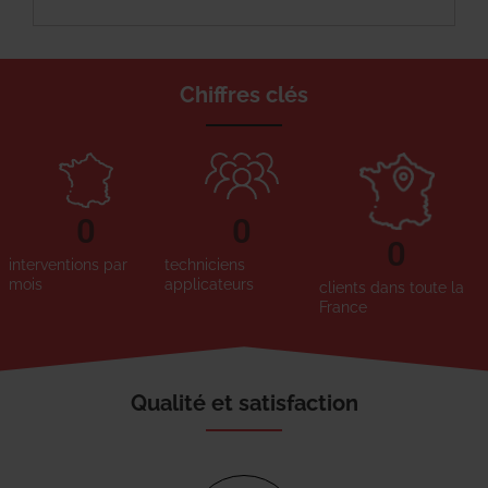
Chiffres clés
0
0
0
interventions par
techniciens
mois
applicateurs
clients dans toute la
France
Qualité et satisfaction