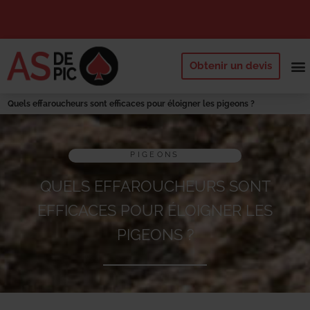
Obtenir un devis
NOS 
QUI SOMM
DEMANDE
Quels effaroucheurs sont efficaces pour éloigner les pigeons ?
PIGEONS
QUELS EFFAROUCHEURS SONT
EFFICACES POUR ÉLOIGNER LES
PIGEONS ?