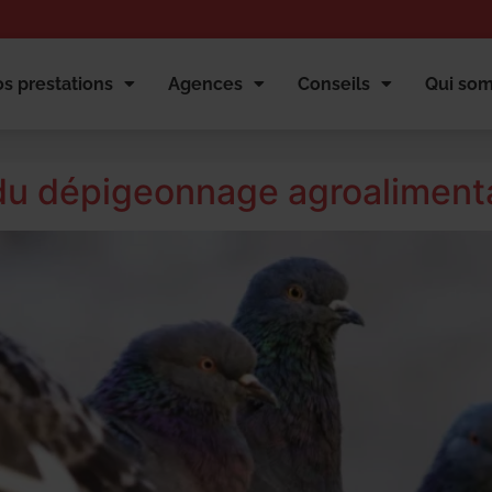
s prestations
Agences
Conseils
Qui so
 du dépigeonnage agroalimenta