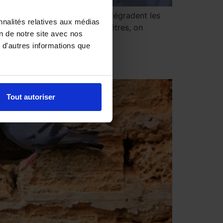
 cas en ville, où leurs fientes dégradent les
nnalités relatives aux médias
e les toits et rebords des fenêtres, on
on de notre site avec nos
 d'autres informations que
s pigeons ?
Tout autoriser