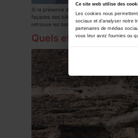
Ce site web utilise des cook
Si la présence de quelques pigeons n’est guère 
Les cookies nous permettent d
façades des bâtiments et où ils sont responsab
sociaux et d'analyser notre t
retrouve les balcons. Dès lors, comment […]
partenaires de médias sociaux
Quels effaroucheurs so
vous leur avez fournies ou qu'