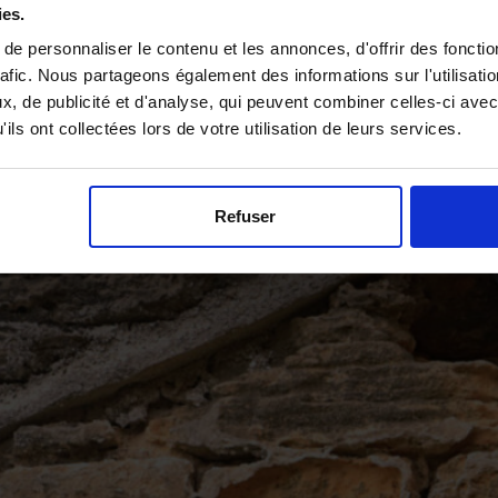
ies.
un problème, cela le devient lorsqu’ils prolifèrent. C’est le
e personnaliser le contenu et les annonces, d'offrir des fonctio
les de nuisances. Et parmi leurs lieux de prédilection, outr
rafic. Nous partageons également des informations sur l'utilisati
, de publicité et d'analyse, qui peuvent combiner celles-ci avec
nt efficaces pour éloigner le
ils ont collectées lors de votre utilisation de leurs services.
Refuser