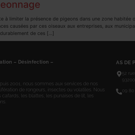
igeonnage
e à limiter la présence de pigeons dans une zone habitée 
ances causées par ces oiseaux aux entreprises, aux municipal
r durablement de ces […]
ation
–
Désinfection
–
AS DE 
52 rue
93200
 depuis 2001, nous sommes aux services de nos
ifération de rongeurs, insectes ou volatiles. Nous
09 80
es cafards, les blattes, les punaises de lit, les
ns.