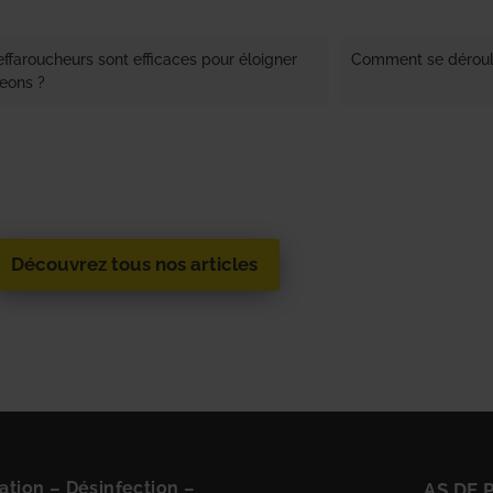
effaroucheurs sont efficaces pour éloigner
Comment se déroul
geons ?
Découvrez tous nos articles
ation
–
Désinfection
–
AS DE 