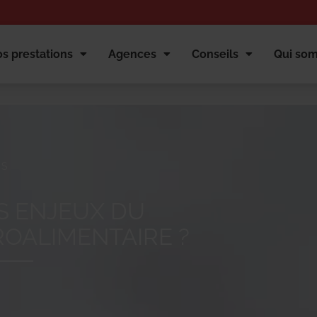
s prestations
Agences
Conseils
Qui so
NS
S ENJEUX DU
OALIMENTAIRE ?