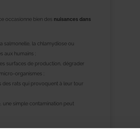
ence occasionne bien des
nuisances dans
 la salmonelle, la chlamydiose ou
es aux humains ;
 les surfaces de production, dégrader
e micro-organismes ;
ls des rats qui provoquent à leur tour
e, une simple contamination peut