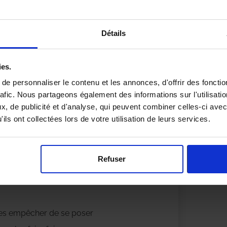
Détails
ation
et leur présence dans un site de
ies.
e personnaliser le contenu et les annonces, d'offrir des fonctio
e dépigeonnage agroalimentaire ?
rafic. Nous partageons également des informations sur l'utilisati
, de publicité et d'analyse, qui peuvent combiner celles-ci avec
ils ont collectées lors de votre utilisation de leurs services.
 sur des méthodes à la fois curatives
nt à :
Refuser
les empêcher de se poser