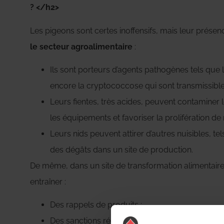
? </h2>
Les pigeons sont certes inoffensifs, mais leur prés
le secteur agroalimentaire
:
Ils sont porteurs d’agents pathogènes tels que
encore la cryptococcose qui sont transmissibl
Leurs fientes, très acides, peuvent contaminer
les équipements et favoriser la prolifération d
Leurs nids peuvent attirer d’autres nuisibles, te
des dégâts dans un site de production.
De même, dans un site de transformation alimentair
entraîner :
Des rappels de produits ;
Des sanctions réglementaires ;