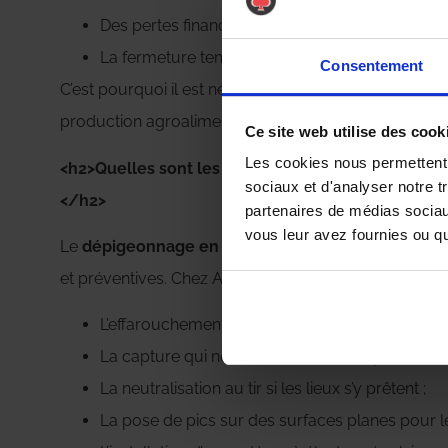
Des pertes financières ;
La fermeture temporaire de l’établissement.
Consentement
C’est pourquoi il est nécessaire d’
éviter leur prolifér
production agroalimentaire.
Ce site web utilise des cook
Les cookies nous permettent d
<h2>Quelles sont les techniques utilisées pour l
sociaux et d'analyser notre t
</h2>
partenaires de médias sociaux
vous leur avez fournies ou qu'
Le
dépigeonnage en milieu agroalimentaire
repose
et préventives. Chez AS DE PIC, nos équipes recoure
L’effarouchement qui éloigne les pigeons ;
La capture qui neutralise les oiseaux présents ;
La neutralisation au tir si les lieux s’y prêtent ;
La pose de pics sur des surfaces planes pour 