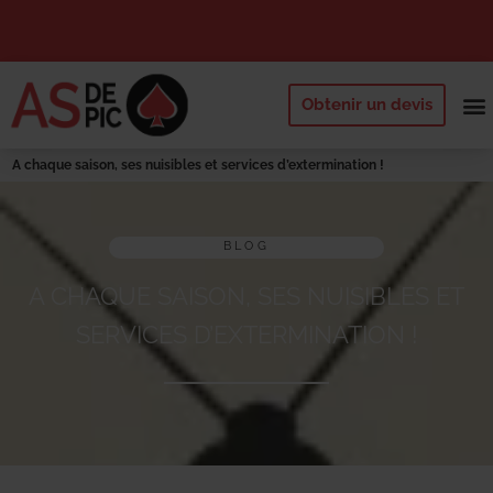
Obtenir un devis
NOS 
QUI SOMM
DEMANDE
A chaque saison, ses nuisibles et services d’extermination !
BLOG
A CHAQUE SAISON, SES NUISIBLES ET
SERVICES D’EXTERMINATION !