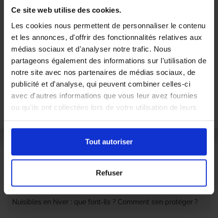
d’une infestation en contactant une société de
Ce site web utilise des cookies.
dératisation à Paris. Cela permet de bénéficier d’
un
service d’extermination de nuisibles efficace
, et
Les cookies nous permettent de personnaliser le contenu
adapté au degré d’infestation.
et les annonces, d'offrir des fonctionnalités relatives aux
médias sociaux et d'analyser notre trafic. Nous
Quelle que soit la saison de l’année, si vous êtes
confronté à la présence de rongeurs, cafards, punaises
partageons également des informations sur l'utilisation de
ou autres indésirables, n’attendez pas ! Contactez
notre site avec nos partenaires de médias sociaux, de
rapidement un exterminateur de notre entreprise de
publicité et d'analyse, qui peuvent combiner celles-ci
dératisation et désinsectisation à Paris !
avec d'autres informations que vous leur avez fournies
ou qu'ils ont collectées lors de votre utilisation de leurs
services.
Tout autoriser
Refuser
À LIRE AUSSI
Nuisibles en hiver : que font-ils ? Comment s’en protéger ?