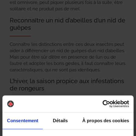
est omnivore, peut piquer plusieurs fois à la suite, être
solitaire et ne produit pas de miel.
Reconnaître un nid d’abeilles d’un nid de
guêpes
Connaître les distinctions entre ces deux insectes peut
aider à différencier un nid de guêpes d’un nid d’abeilles.
Mais pour être sûr d’être en présence de l’un ou de
l’autre et adopter les bons gestes, il faut connaître leurs
caractéristiques, qui ne sont pas identiques.
L’hiver, la saison propice aux infestations
de rongeurs
En hiver, les insectes sont peu nombreux. Mais ce n’est
pas le cas des rongeurs qui pénètrent dans les
logements pour se protéger du froid et se nourrir, et
Consentement
Détails
À propos des cookies
causent bien des dégâts. Pour éviter des dégradations
importantes, il faut intervenir dès les premiers signes