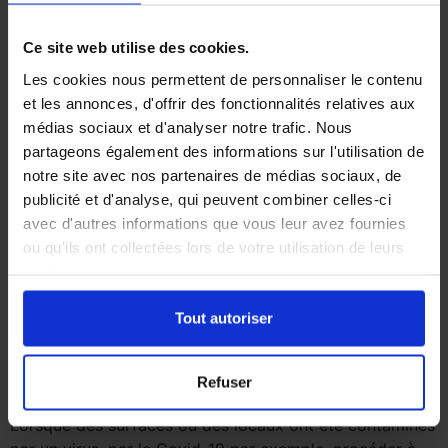
bureaux impliquait aussi un plan de nettoyage et de
désinfection. Et ce […]
Ce site web utilise des cookies.
La désinfection, une étape
Les cookies nous permettent de personnaliser le contenu
et les annonces, d'offrir des fonctionnalités relatives aux
indispensable en cas de
médias sociaux et d'analyser notre trafic. Nous
partageons également des informations sur l'utilisation de
contamination ?
notre site avec nos partenaires de médias sociaux, de
publicité et d'analyse, qui peuvent combiner celles-ci
avec d'autres informations que vous leur avez fournies
ou qu'ils ont collectées lors de votre utilisation de leurs
services.
Tout autoriser
Refuser
Lorsque des surfaces ou des locaux ont été contaminés