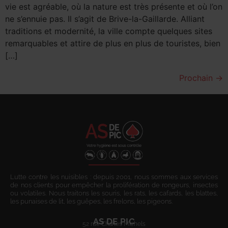
vie est agréable, où la nature est très présente et où l’on
ne s’ennuie pas. Il s’agit de Brive-la-Gaillarde. Alliant
traditions et modernité, la ville compte quelques sites
remarquables et attire de plus en plus de touristes, bien
[…]
Prochain
→
Lutte contre les nuisibles : depuis 2001, nous sommes aux services
de nos clients pour empêcher la prolifération de rongeurs, insectes
ou volatiles. Nous traitons les souris, les rats, les cafards, les blattes,
les punaises de lit, les guêpes, les frelons, les pigeons.
AS DE PIC
52 rue Charles Michels