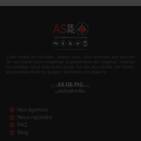
Lutte contre les nuisibles : depuis 2001, nous sommes aux services
de nos clients pour empêcher la prolifération de rongeurs, insectes
ou volatiles. Nous traitons les souris, les rats, les cafards, les blattes,
les punaises de lit, les guêpes, les frelons, les pigeons.
AS DE PIC
52 rue Charles Michels
09 80 08 41 80
93200 Saint-Denis
Nos agences
Nous rejoindre
FAQ
Blog