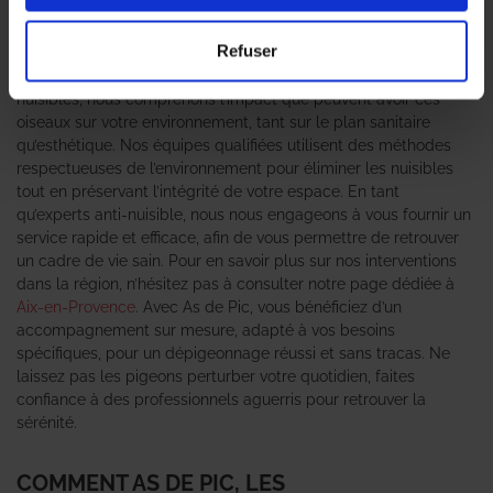
véritable fléau pour les particuliers et les entreprises. Les
Professionnels en dépigeonnage
d’As de Pic se tiennent à votre
Refuser
disposition pour vous offrir des solutions efficaces et durables
face à ce problème. Grâce à notre expertise en gestion des
nuisibles, nous comprenons l’impact que peuvent avoir ces
oiseaux sur votre environnement, tant sur le plan sanitaire
qu’esthétique. Nos équipes qualifiées utilisent des méthodes
respectueuses de l’environnement pour éliminer les nuisibles
tout en préservant l’intégrité de votre espace. En tant
qu’experts anti-nuisible, nous nous engageons à vous fournir un
service rapide et efficace, afin de vous permettre de retrouver
un cadre de vie sain. Pour en savoir plus sur nos interventions
dans la région, n’hésitez pas à consulter notre page dédiée à
Aix-en-Provence
. Avec As de Pic, vous bénéficiez d’un
accompagnement sur mesure, adapté à vos besoins
spécifiques, pour un dépigeonnage réussi et sans tracas. Ne
laissez pas les pigeons perturber votre quotidien, faites
confiance à des professionnels aguerris pour retrouver la
sérénité.
COMMENT AS DE PIC, LES