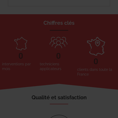
Chiffres clés
0
0
0
interventions par
techniciens
mois
applicateurs
clients dans toute la
France
Qualité et satisfaction