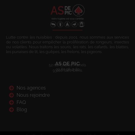
Lutte contre les nuisibles : depuis 2001, nous sommes aux services
de nos clients pour empêcher la prolifération de rongeurs, insectes
ou volatiles. Nous traitons les souris, les rats, les cafards, les blattes,
les punaises de lit, les guêpes, les frelons, les pigeons.
AS DE PIC
52 rue Charles Michels
09 80 08 41 80
93200 Saint-Denis
Nos agences
Nous rejoindre
FAQ
Blog