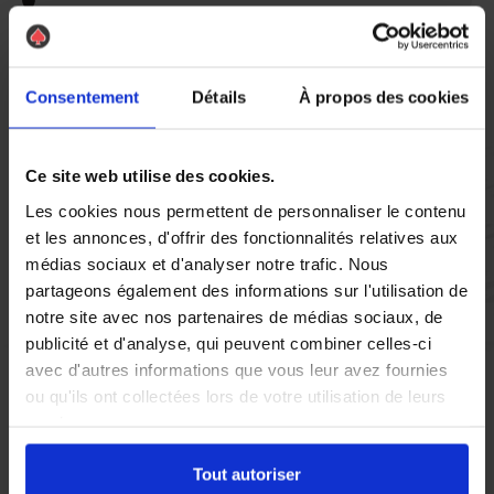
Vous réglez votre intervention par carte bancaire ou par
chèque, un reçu CB et une facture vous sont envoyés par
mail.
Consentement
Détails
À propos des cookies
Ce site web utilise des cookies.
Etape 5 :
Les cookies nous permettent de personnaliser le contenu
Vous évaluez la prestation
et les annonces, d'offrir des fonctionnalités relatives aux
médias sociaux et d'analyser notre trafic. Nous
partageons également des informations sur l'utilisation de
Vous recevez une demande d’évaluation de votre expérience
notre site avec nos partenaires de médias sociaux, de
avec l’équipe AS DE PIC.
publicité et d'analyse, qui peuvent combiner celles-ci
avec d'autres informations que vous leur avez fournies
ou qu'ils ont collectées lors de votre utilisation de leurs
Nous avons pensé à tout
services.
Tout autoriser
À Pertuis, la présence de pigeons peut rapidement devenir un