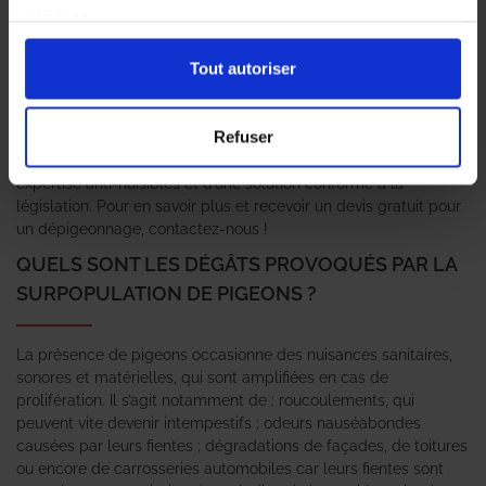
sur-mesure pour les faire fuir, et les empêcher de s’installer ! En
services.
effet, la surpopulation de ces volatiles entraînant bien des
nuisances, des traitements sont autorisés pour y remédier. Ils
Tout autoriser
prennent différentes formes et doivent respecter les normes en
vigueur, notamment en matière de bien-être animal. Dans notre
société, nous utilisons uniquement des techniques légales, qui
Refuser
sont mises en place par nos techniciens expérimentés. Ainsi, en
vous adressant à notre équipe, vous bénéficiez de notre
expertise anti-nuisibles et d’une solution conforme à la
législation. Pour en savoir plus et recevoir un devis gratuit pour
un dépigeonnage, contactez-nous !
QUELS SONT LES DÉGÂTS PROVOQUÉS PAR LA
SURPOPULATION DE PIGEONS ?
La présence de pigeons occasionne des nuisances sanitaires,
sonores et matérielles, qui sont amplifiées en cas de
prolifération. Il s’agit notamment de : roucoulements, qui
peuvent vite devenir intempestifs ; odeurs nauséabondes
causées par leurs fientes ; dégradations de façades, de toitures
ou encore de carrosseries automobiles car leurs fientes sont