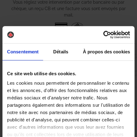
Vous réglez votre intervention par carte bancaire ou par
chèque, un reçu CB et une facture vous sont envoyés par
mail.
Etape 5 :
Consentement
Détails
À propos des cookies
Vous évaluez la prestation
Ce site web utilise des cookies.
Vous recevez une demande d’évaluation de votre expérience
avec l’équipe AS DE PIC.
Les cookies nous permettent de personnaliser le contenu
et les annonces, d'offrir des fonctionnalités relatives aux
médias sociaux et d'analyser notre trafic. Nous
Nous avons pensé à tout
partageons également des informations sur l'utilisation de
notre site avec nos partenaires de médias sociaux, de
publicité et d'analyse, qui peuvent combiner celles-ci
Vous êtes gêné par la prolifération de pigeons à Annecy ?
avec d'autres informations que vous leur avez fournies
Contactez notre agence AS DE PIC et profitez d’une solution
ou qu'ils ont collectées lors de votre utilisation de leurs