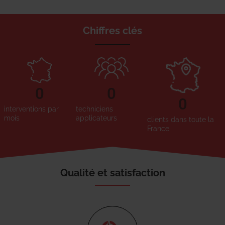
Chiffres clés
0
0
0
interventions par
techniciens
mois
applicateurs
clients dans toute la
France
Qualité et satisfaction