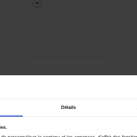
Une urgence ?
Détails
Vous souhaitez être
rappelé par notre éq
ies.
e personnaliser le contenu et les annonces, d'offrir des fonctio