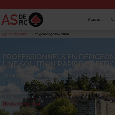
Accueil
No
Agence d’Avignon
Dépigeonnage Cavaillon
PROFESSIONNELS EN DÉPIGEON
UNE SOLUTION RAPIDE ET EFFIC
Débarrassez-vous des
grâce à l’intervention rapide 
efficace de professionnels.
Demandez l’intervention d’un technicien.
Devis immédiat