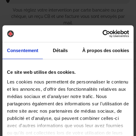
Vous réglez votre intervention par carte bancaire ou par
chèque, un reçu CB et une facture vous sont envoyés par
mail.
Consentement
Détails
À propos des cookies
Etape 5 :
Vous évaluez la prestation
Ce site web utilise des cookies.
Les cookies nous permettent de personnaliser le contenu
Vous recevez une demande d’évaluation de votre expérience
et les annonces, d'offrir des fonctionnalités relatives aux
avec l’équipe AS DE PIC.
médias sociaux et d'analyser notre trafic. Nous
partageons également des informations sur l'utilisation de
Nous avons pensé à tout
notre site avec nos partenaires de médias sociaux, de
publicité et d'analyse, qui peuvent combiner celles-ci
avec d'autres informations que vous leur avez fournies
À Cavaillon, la présence de nuisibles tels que les chenilles peut
ou qu'ils ont collectées lors de votre utilisation de leurs