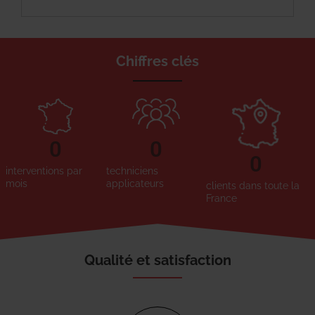
Chiffres clés
0
0
0
interventions par
techniciens
mois
applicateurs
clients dans toute la
France
Qualité et satisfaction