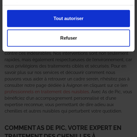
rapidement devenir un véritable cauchemar pour les
services.
particuliers et les professionnels. Face à cette problématique, il
est essentiel de faire appel à des
professionnels en traitement
Tout autoriser
des chenilles
pour garantir une intervention efficace et durable.
L’agence As de Pic se positionne comme un expert anti-nuisible
de confiance, offrant des solutions adaptées à chaque situation.
Refuser
Grâce à une équipe qualifiée et des méthodes éprouvées, nous
nous engageons à protéger votre espace de vie ou de travail
contre ces indésirables. Nos interventions sont non seulement
rapides, mais également respectueuses de l’environnement, car
nous privilégions des traitements ciblés et sécurisés. Pour en
savoir plus sur nos services et découvrir comment nous
pouvons vous aider à retrouver un cadre serein, n’hésitez pas à
consulter notre page dédiée à Avignon en cliquant sur ce lien
professionnels en traitement des nuisibles
. Avec As de Pic, vous
bénéficiez d’un accompagnement personnalisé et d’une
expertise reconnue, vous permettant de dire adieu aux
chenilles et autres nuisibles qui perturbent votre quotidien.
COMMENT AS DE PIC, VOTRE EXPERT EN
TRAITEMENT DES CHENILLES À