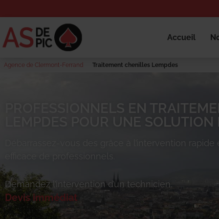
Accueil
No
Agence de Clermont-Ferrand
Traitement chenilles Lempdes
PROFESSIONNELS EN TRAITEME
LEMPDES POUR UNE SOLUTION R
Débarrassez-vous des
grâce à l’intervention rapide 
efficace de professionnels.
Demandez l’intervention d’un technicien.
Devis immédiat