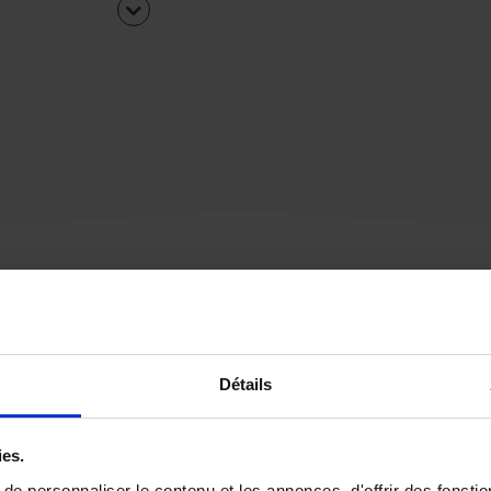
Une urgence ?
Détails
Vous souhaitez être
rappelé par notre éq
ies.
e personnaliser le contenu et les annonces, d'offrir des fonctio