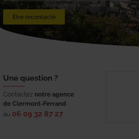
Être recontacté
Une question ?
Contactez
notre agence
de
Clermont-Ferrand
06 09 32 87 27
au